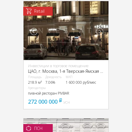
Retail
Инвестиции в торговое помещение
ЦАО, г. Москва, 1-я Тверская-Ямская ул., 2 стр. 1
Площадь
Доходность
МАП
218.9 м²
7.06%
1 600 000 руб/мес
Арендаторы
пивной ресторан PIVBAR
272 000 000
pуб
УСН
ПСН