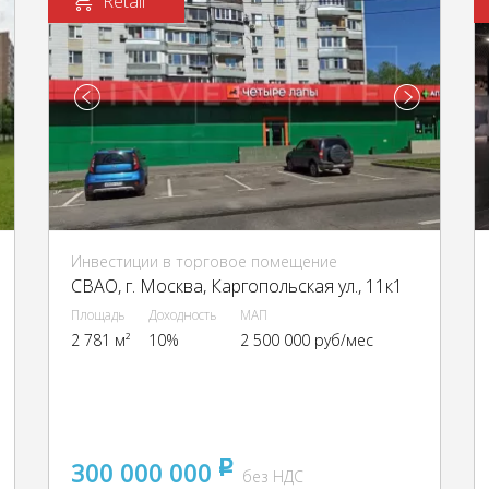
Retail
Инвестиции в торговое помещение
CВАО, г. Москва, Каргопольская ул., 11к1
Площадь
Доходность
МАП
2 781 м²
10%
2 500 000 руб/мес
300 000 000
pуб
без НДС