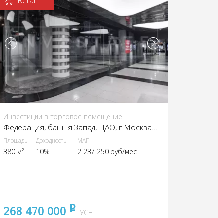
Retail
Инвестиции в торговое помещение
Федерация, башня Запад, ЦАО, г Москва, Пресненская наб., 12
Площадь
Доходность
МАП
380 м²
10%
2 237 250 руб/мес
268 470 000
pуб
УСН