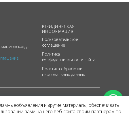
ЮРИДИЧЕСКАЯ
ИНФОРМАЦИЯ
Пользовательское
соглашение
ильмовская, д.
Политика
оглашение
конфиденциальности сайта
Политика обработки
персональных данных
кламныеобъявления и другие материалы, обеспечивать
арактер
ользовании вами нашего веб-сайта своим партнерам по
 уведомления.