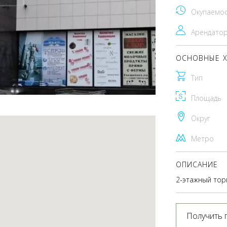
Окупаемо
Арендато
ОСНОВНЫЕ Х
Тип
Площадь
Округ
Метро
ОПИСАНИЕ
2-этажный тор
Получить 