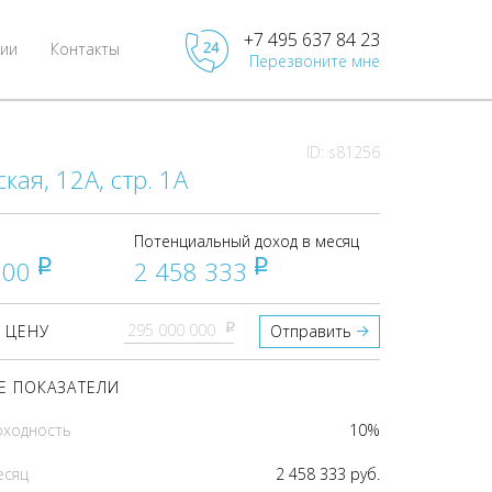
+7 495 637 84 23
ии
Контакты
Перезвоните мне
ID: s81256
кая, 12А, стр. 1А
Потенциальный доход в месяц
000
2 458 333
pуб
pуб
pуб
 ЦЕНУ
Отправить
 ПОКАЗАТЕЛИ
оходность
10%
есяц
2 458 333 руб.