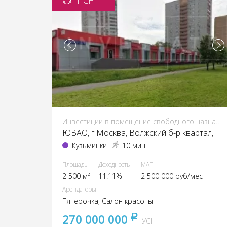
ПСН
Инвестиции в помещение свободного назначения (ПСН)
ЮВАО, г Москва, Волжский б-р квартал, 114А, кор. 1
Кузьминки
10 мин
Площадь
Доходность
МАП
2 500 м²
11.11%
2 500 000 руб/мес
Арендаторы
Пятерочка, Салон красоты
270 000 000
pуб
УСН