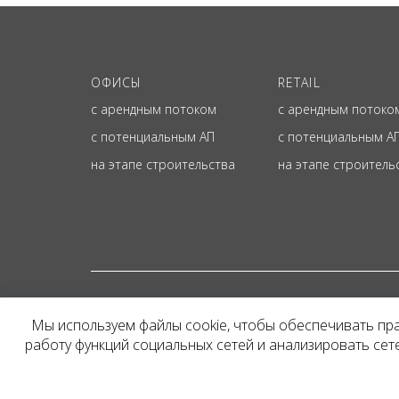
ОФИСЫ
RETAIL
с арендным потоком
с арендным потоко
с потенциальным АП
с потенциальным А
на этапе строительства
на этапе строитель
© ОФИЦИАЛЬНЫЙ СА
Мы используем файлы cookie, чтобы обеспечивать пр
Представленная на сайт
работу функций социальных сетей и анализировать се
и не является публичн