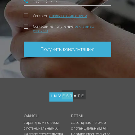
Согласен
с польз. соглашением
Согласен на получение
рекламных
рассылок
Получить консультацию
ОФИСЫ
RETAIL
с арендным потоком
с арендным потоком
с потенциальным АП
с потенциальным АП
на этапе строительства
на этапе строительства