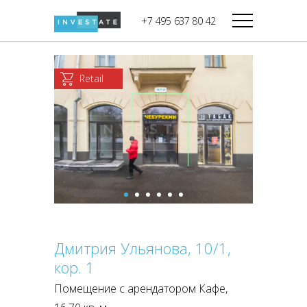
строительства
+7 495 637 80 42
Дикси
В башне
Башня Федерация-II
Верный
Запад
Retail
Башня Федерация-I
Мираторг
Восток
Город Столиц,
Магнолия
Северный блок
Город Столиц,
Южный блок
Дмитрия Ульянова, 10/1,
кор. 1
Помещение с арендатором Кафе,