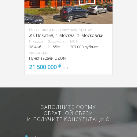
Инвестиции в торговое помещение
ЖК Позитив, г. Москва, п. Московский, Родниковая ул., 9Ак2
Площадь
Доходность
МАП
96.4 м²
11.55%
207 000 руб/мес
Арендаторы
Пункт выдачи OZON
21 500 000
pуб
УСН
ЗАПОЛНИТЕ ФОРМУ
ОБРАТНОЙ СВЯЗИ
И ПОЛУЧИТЕ КОНСУЛЬТАЦИЮ