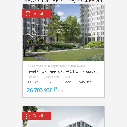
АНАЛОГИЧНЫЕ ПРЕДЛОЖЕНИЯ
Retail
Инвестиции в торговое помещение
Level Стрешнево, CЗАО, Волоколамское ш., 81, кор. 2
Площадь
Доходность
МАП
39.9 м²
10%
222 533 руб/мес
26 703 936
pуб
УСН
Retail