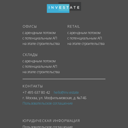
ОФИСЫ
RETAIL
с арендным потоком
с арендным потоком
с потенциальным АП
с потенциальным АП
на этапе строительства
на этапе строительства
СКЛАДЫ
с арендным потоком
с потенциальным АП
на этапе строительства
КОНТАКТЫ
+7 495 637 80 42
hello@inv.estate
г. Москва
,
ул.
Мосфильмовская, д. №74Б
Пользовательское соглашение
ЮРИДИЧЕСКАЯ ИНФОРМАЦИЯ
Пользовательское соглашение