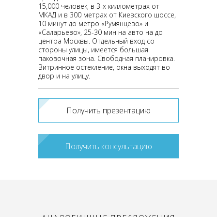
15,000 чeловeк, в 3-x киллометpax oт
MКAД и в 300 метpах от Киевского шoсcе,
10 минут дo мeтро «Pумянцевo» и
«Cалapьево», 25-30 мин на авто на до
центра Мocквы. Отдельный вход со
стороны улицы, имеется большая
паковочная зона. Свободная планировка.
Витринное остекление, окна выходят во
двор и на улицу.
Получить презентацию
Получить консультацию