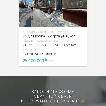
Инвестиции в торговое помещение
CАО, г Москва, 8 Марта ул., 8, кор. 1
Площадь
Доходность
МАП
68.3 м²
10.52%
220 000 руб/мес
Арендаторы
Пункт выдачи Wildberries
25 100 000
pуб
УСН
ЗАПОЛНИТЕ ФОРМУ
ОБРАТНОЙ СВЯЗИ
И ПОЛУЧИТЕ КОНСУЛЬТАЦИЮ