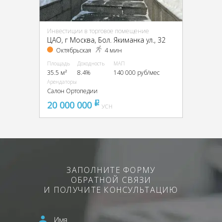
Инвестиции в торговое помещение
ЦАО, г Москва, Бол. Якиманка ул., 32
Октябрьская
4 мин
Площадь
Доходность
МАП
35.5 м²
8.4%
140 000 руб/мес
Арендаторы
Салон Ортопедии
20 000 000
pуб
УСН
ЗАПОЛНИТЕ ФОРМУ
ОБРАТНОЙ СВЯЗИ
И ПОЛУЧИТЕ КОНСУЛЬТАЦИЮ