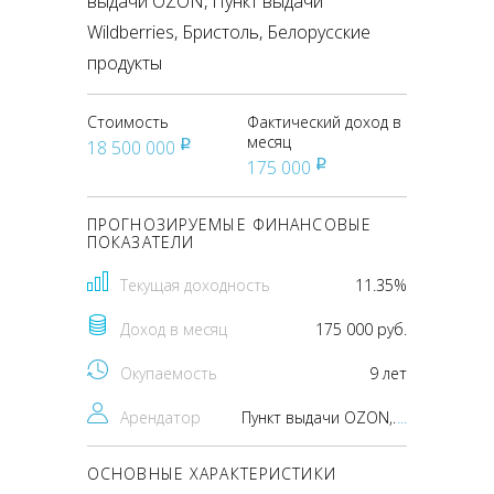
выдачи OZON, Пункт выдачи
Wildberries, Бристоль, Белорусские
продукты
Стоимость
Фактический доход в
месяц
18 500 000
pуб
175 000
pуб
ПРОГНОЗИРУЕМЫЕ ФИНАНСОВЫЕ
ПОКАЗАТЕЛИ
Текущая доходность
11.35%
Доход в месяц
175 000 руб.
Окупаемость
9 лет
Арендатор
Пункт выдачи OZON, Пункт выдачи Wildberries, Бристоль, Белорусские продукты
...
ОСНОВНЫЕ ХАРАКТЕРИСТИКИ