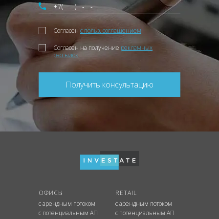
Согласен
с польз. соглашением
Согласен на получение
рекламных
рассылок
Получить консультацию
ОФИСЫ
RETAIL
с арендным потоком
с арендным потоком
с потенциальным АП
с потенциальным АП