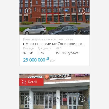
Инвестиции в торговое помещение
г Москва, поселение Сосенское, поселок Коммунарка, ул Александры Монаховой, д 43 к 1
Площадь
Доходность
МАП
82.1 м²
10%
191 667 руб/мес
23 000 000
pуб
УСН
Retail