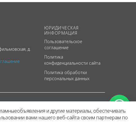
ЮРИДИЧЕСКАЯ
ИНФОРМАЦИЯ
Пользовательское
соглашение
ильмовская, д.
Политика
оглашение
конфиденциальности сайта
Политика обработки
персональных данных
кламныеобъявления и другие материалы, обеспечивать
арактер
ользовании вами нашего веб-сайта своим партнерам по
 уведомления.