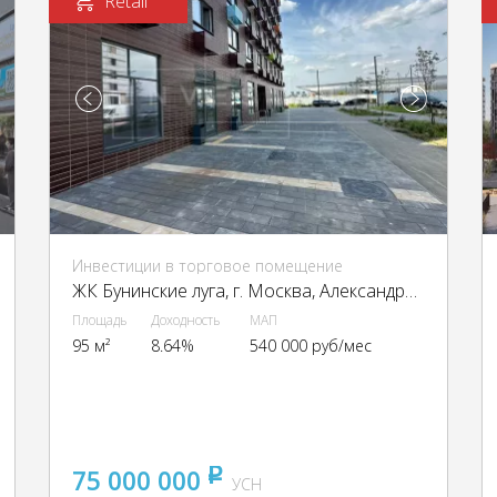
Retail
Инвестиции в торговое помещение
ЖК Бунинские луга, г. Москва, Александры Монаховой ул., 85
Площадь
Доходность
МАП
95 м²
8.64%
540 000 руб/мес
75 000 000
pуб
УСН