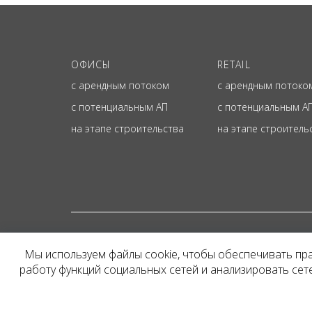
ОФИСЫ
RETAIL
с арендным потоком
с арендным потоко
с потенциальным АП
с потенциальным А
на этапе строительства
на этапе строитель
© ОФИЦИАЛЬНЫЙ СА
Мы используем файлы cookie, чтобы обеспечивать пр
Представленная на сайт
работу функций социальных сетей и анализировать се
и не является публичн