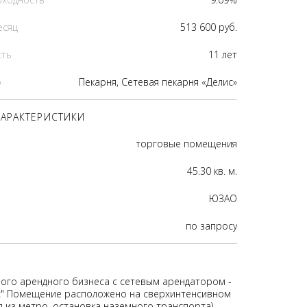
есяц
513 600 руб.
сть
11 лет
р
Пекарня, Сетевая пекарня «Делис»
АРАКТЕРИСТИКИ
торговые помещения
45.30 кв. м.
ЮЗАО
по запросу
ого арендного бизнеса с сетевым арендатором -
с" Помещение расположено на сверхинтенсивном
д из метро, остановка наземного транспорта)