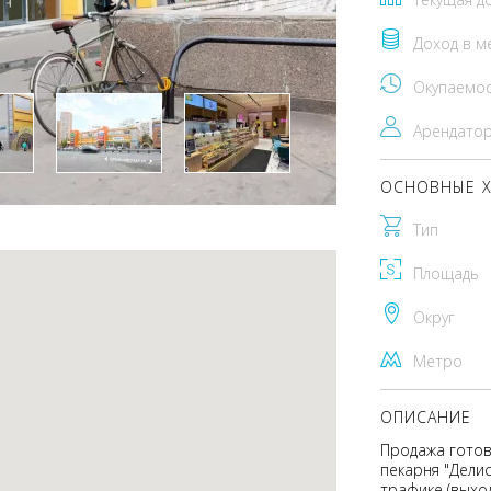
Доход в м
Окупаемо
Арендато
ОСНОВНЫЕ Х
Тип
Площадь
Округ
Метро
ОПИСАНИЕ
Продажа готов
пекарня "Дели
трафике (выхо