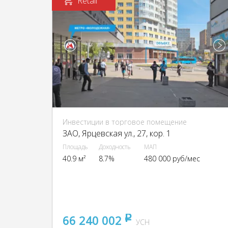
Retail
Инвестиции в торговое помещение
ЗАО, Ярцевская ул., 27, кор. 1
Площадь
Доходность
МАП
40.9 м²
8.7%
480 000 руб/мес
66 240 002
pуб
УСН