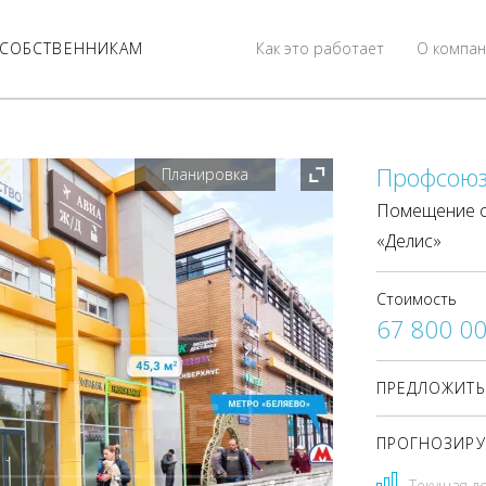
СОБСТВЕННИКАМ
Как это работает
О компан
Профсоюзн
Планировка
Помещение с
«Делис»
Стоимость
67 800 0
ПРЕДЛОЖИТЬ
ПРОГНОЗИРУ
Текущая д