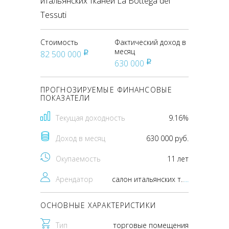
итальянских тканей La Bottega dei
Tessuti
Стоимость
Фактический доход в
месяц
82 500 000
pуб
630 000
pуб
ПРОГНОЗИРУЕМЫЕ ФИНАНСОВЫЕ
ПОКАЗАТЕЛИ
Текущая доходность
9.16%
Доход в месяц
630 000 руб.
Окупаемость
11 лет
Арендатор
салон итальянских тканей La Bottega dei Tessuti
...
ОСНОВНЫЕ ХАРАКТЕРИСТИКИ
Тип
торговые помещения