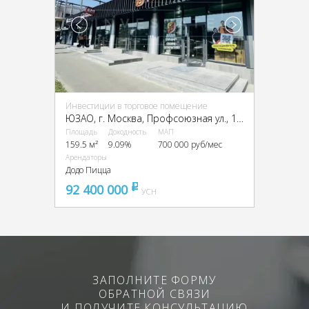
Инвестиции в торговое помещение
ЮЗАО, г. Москва, Профсоюзная ул., 152к1
Площадь
Доходность
МАП
159.5 м²
9.09%
700 000 руб/мес
Арендаторы
Додо Пицца
92 400 000
pуб
УСН
ЗАПОЛНИТЕ ФОРМУ
ОБРАТНОЙ СВЯЗИ
И ПОЛУЧИТЕ КОНСУЛЬТАЦИЮ