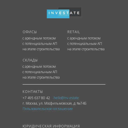
ОФИСЫ
RETAIL
с арендным потоком
с арендным потоком
с потенциальным АП
с потенциальным АП
на этапе строительства
на этапе строительства
СКЛАДЫ
с арендным потоком
с потенциальным АП
на этапе строительства
КОНТАКТЫ
+7 495 637 80 42
hello@inv.estate
г. Москва
,
ул.
Мосфильмовская, д. №74Б
Пользовательское соглашение
ЮРИДИЧЕСКАЯ ИНФОРМАЦИЯ