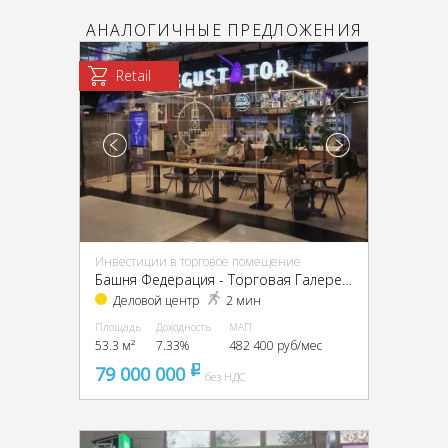
АНАЛОГИЧНЫЕ ПРЕДЛОЖЕНИЯ
Retail
Инвестиции в торговое помещение
Башня Федерация - Торговая Галерея, ЦАО, г Москва, Пресненская наб, д 12
Деловой центр
2 мин
Площадь
Доходность
МАП
53.3 м²
7.33%
482 400 руб/мес
79 000 000
pуб
без НДС