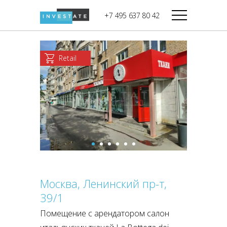
строительства
+7 495 637 80 42
Дикси
В башне
Башня Федерация-II
Верный
Запад
Retail
Башня Федерация-I
Мираторг
Восток
Город Столиц,
Магнолия
Северный блок
Город Столиц,
Южный блок
Москва, Ленинский пр-т,
39/1
Помещение с арендатором салон