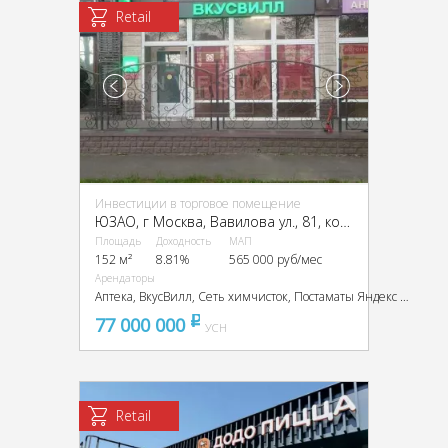
Retail
Инвестиции в торговое помещение
ЮЗАО, г Москва, Вавилова ул., 81, кор. 1
Площадь
Доходность
МАП
152 м²
8.81%
565 000 руб/мес
Арендаторы
Аптека, ВкусВилл, Сеть химчисток, Постаматы Яндекс и СберМаркет
77 000 000
pуб
УСН
Retail