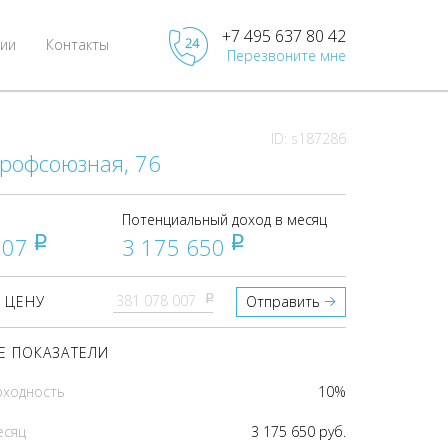
+7 495 637 80 42
ии
Контакты
Перезвоните мне
ID: s187286
Профсоюзная, 76
Потенциальный доход в месяц
007
3 175 650
pуб
pуб
pуб
 ЦЕНУ
Отправить
 ПОКАЗАТЕЛИ
оходность
10%
есяц
3 175 650 руб.