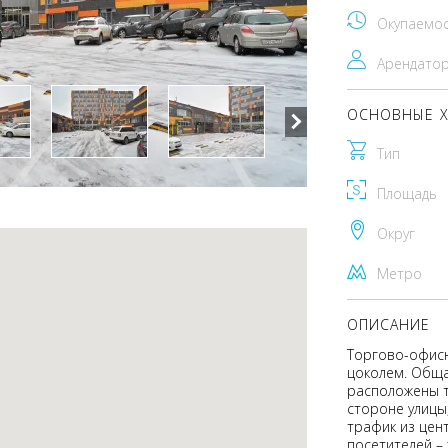
Окупаемо
Арендато
ОСНОВНЫЕ Х
Тип
Площадь
Округ
Метро
ОПИСАНИЕ
Торгово-офисн
цоколем. Общая
расположены т
стороне улицы
трафик из цен
посетителей – 