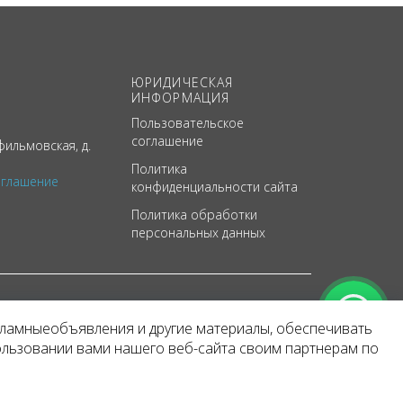
ЮРИДИЧЕСКАЯ
ИНФОРМАЦИЯ
Пользовательское
соглашение
ильмовская, д.
Политика
оглашение
конфиденциальности сайта
Политика обработки
персональных данных
кламныеобъявления и другие материалы, обеспечивать
арактер
ользовании вами нашего веб-сайта своим партнерам по
 уведомления.