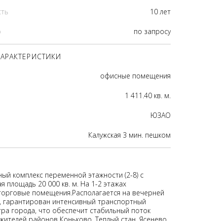
сть
10 лет
р
по запросу
АРАКТЕРИСТИКИ
офисные помещения
1 411.40 кв. м.
ЮЗАО
Калужская 3 мин. пешком
ый комплекс переменной этажности (2-8) с
 площадь 20 000 кв. м. На 1-2 этажах
орговые помещения.Располагается на вечерней
, гарантирован интенсивный транспортный
тра города, что обеспечит стабильный поток
жителей районов Коньково, Теплый стан, Ясенево.