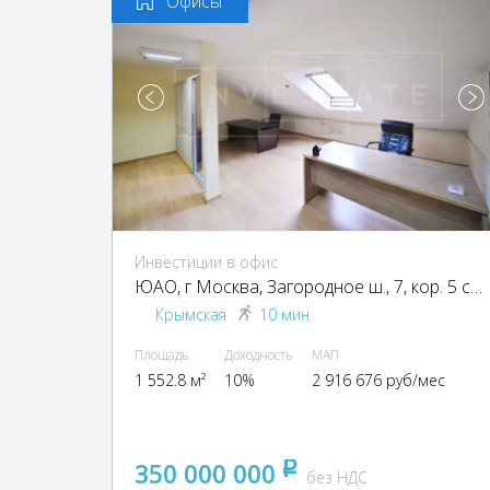
Офисы
Инвестиции в офис
ЮАО, г Москва, Загородное ш., 7, кор. 5 стр 1
Крымская
10 мин
Площадь
Доходность
МАП
1 552.8 м²
10%
2 916 676 руб/мес
350 000 000
pуб
без НДС