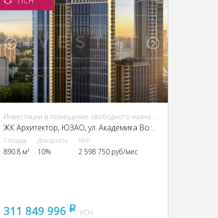
ПСН
Инвестиции в помещение свободного назначения (ПСН)
ЖК Архитектор, ЮЗАО, ул. Академика Волгина, 2А
Площадь
Доходность
МАП
890.8 м²
10%
2 598 750 руб/мес
311 849 996
pуб
УСН