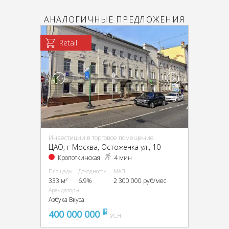
АНАЛОГИЧНЫЕ ПРЕДЛОЖЕНИЯ
Retail
Инвестиции в торговое помещение
ЦАО, г Москва, Остоженка ул., 10
Кропоткинская
4 мин
Площадь
Доходность
МАП
333 м²
6.9%
2 300 000 руб/мес
Арендаторы
Азбука Вкуса
400 000 000
pуб
УСН