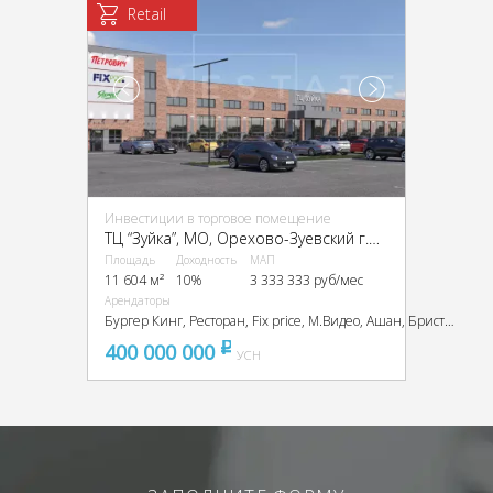
Retail
Инвестиции в торговое помещение
ТЦ “Зуйка”, МО, Орехово-Зуевский г.о., Орехово-Зуево, Стачки 1885 года ул., 6А
Площадь
Доходность
МАП
11 604 м²
10%
3 333 333 руб/мес
Арендаторы
Бургер Кинг, Ресторан, Fix price, М.Видео, Ашан, Бристоль, СтройГрад
400 000 000
pуб
УСН