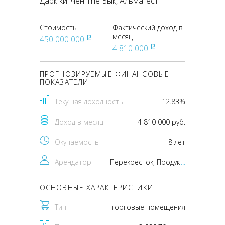
Дарк китчен The Бык, Альмагест
Стоимость
Фактический доход в
месяц
450 000 000
pуб
4 810 000
pуб
ПРОГНОЗИРУЕМЫЕ ФИНАНСОВЫЕ
ПОКАЗАТЕЛИ
Текущая доходность
12.83%
Доход в месяц
4 810 000 руб.
Окупаемость
8 лет
Арендатор
Перекресток, Продукты, Ресторан, Дарк китчен The Бык, Альмагест
...
ОСНОВНЫЕ ХАРАКТЕРИСТИКИ
Тип
торговые помещения