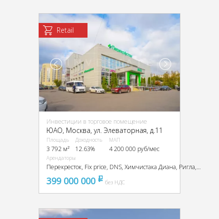
Retail
Инвестиции в торговое помещение
ЮАО, Москва, ул. Элеваторная, д.11
Площадь
Доходность
МАП
3 792 м²
12.63%
4 200 000 руб/мес
Арендаторы
Перекресток, Fix price, DNS, Химчистака Диана, Ригла, Smoking Shop, Мягкая мебель, и др.
399 000 000
pуб
без НДС