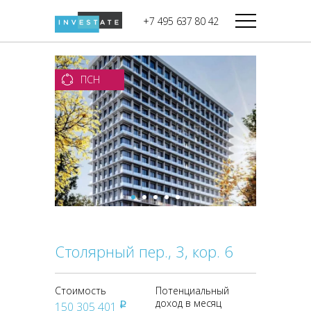
строительства
+7 495 637 80 42
Дикси
В башне
Башня Федерация-II
Верный
Запад
ПСН
Башня Федерация-I
Мираторг
Восток
Город Столиц,
Магнолия
Северный блок
Город Столиц,
Южный блок
Столярный пер., 3, кор. 6
Стоимость
Потенциальный
доход в месяц
150 305 401
pуб