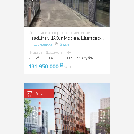
Инвестиции в торговое помещение
HeadLiner, ЦАО, г Москва, Шмитовский пр-д, 39, кор. 10
Шелепиха
3 мин
Площадь
Доходность
МАП
203 м²
10%
1 099 583 руб/мес
131 950 000
pуб
УСН
Retail