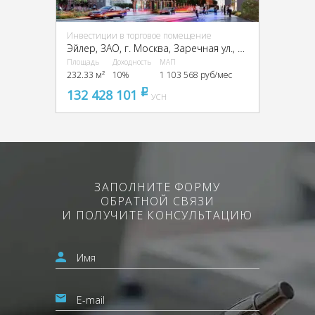
Инвестиции в торговое помещение
Эйлер, ЗАО, г. Москва, Заречная ул., вл6/1
Площадь
Доходность
МАП
232.33 м²
10%
1 103 568 руб/мес
132 428 101
pуб
УСН
ЗАПОЛНИТЕ ФОРМУ
ОБРАТНОЙ СВЯЗИ
И ПОЛУЧИТЕ КОНСУЛЬТАЦИЮ