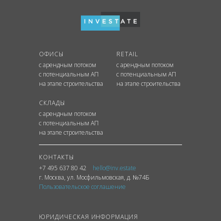
ОФИСЫ
RETAIL
с арендным потоком
с арендным потоком
с потенциальным АП
с потенциальным АП
на этапе строительства
на этапе строительства
СКЛАДЫ
с арендным потоком
с потенциальным АП
на этапе строительства
КОНТАКТЫ
+7 495 637 80 42
hello@inv.estate
г. Москва
,
ул.
Мосфильмовская, д. №74Б
Пользовательское соглашение
ЮРИДИЧЕСКАЯ ИНФОРМАЦИЯ