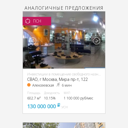
АНАЛОГИЧНЫЕ ПРЕДЛОЖЕНИЯ
ПСН
Инвестиции в помещение свободного назначения (ПСН)
CВАО, г Москва, Мира пр-т, 122
Алексеевская
6 мин
Площадь
Доходность
МАП
602.7 м²
10.15%
1 100 000 руб/мес
130 000 000
pуб
УСН