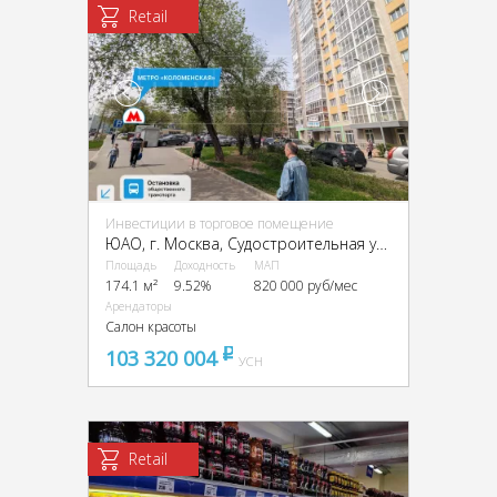
Retail
Инвестиции в торговое помещение
ЮАО, г. Москва, Судостроительная ул., 3
Площадь
Доходность
МАП
174.1 м²
9.52%
820 000 руб/мес
Арендаторы
Салон красоты
103 320 004
pуб
УСН
Retail