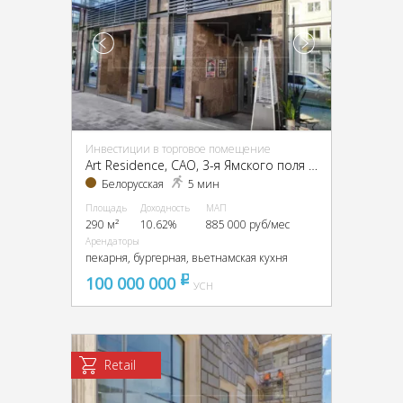
Инвестиции в торговое помещение
Art Residence, CАО, 3-я Ямского поля ул., 9
Белорусская
5 мин
Площадь
Доходность
МАП
290 м²
10.62%
885 000 руб/мес
Арендаторы
пекарня, бургерная, вьетнамская кухня
100 000 000
pуб
УСН
Retail