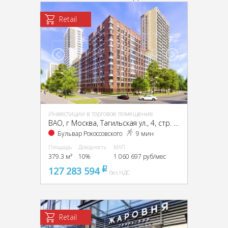
Retail
Инвестиции в торговое помещение
ВАО, г Москва, Тагильская ул., 4, стр. 15
Бульвар Рокоссовского
9 мин
Площадь
Доходность
МАП
379.3 м²
10%
1 060 697 руб/мес
127 283 594
pуб
без НДС
Retail