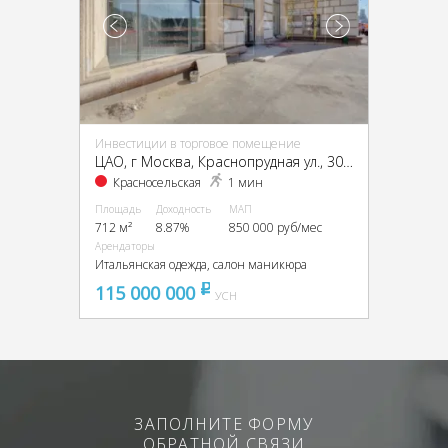
Инвестиции в торговое помещение
ЦАО, г Москва, Краснопрудная ул., 30-34, стр. 1
Красносельская
1 мин
Площадь
Доходность
МАП
712 м²
8.87%
850 000 руб/мес
Арендаторы
Итальянская одежда, салон маникюра
115 000 000
pуб
УСН
ЗАПОЛНИТЕ ФОРМУ
ОБРАТНОЙ СВЯЗИ