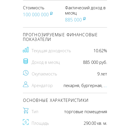
Стоимость
Фактический доход в
месяц
100 000 000
pуб
885 000
pуб
ПРОГНОЗИРУЕМЫЕ ФИНАНСОВЫЕ
ПОКАЗАТЕЛИ
Текущая доходность
10.62%
Доход в месяц
885 000 руб.
Окупаемость
9 лет
Арендатор
пекарня, бургерная, вьетнамская кухня
...
ОСНОВНЫЕ ХАРАКТЕРИСТИКИ
Тип
торговые помещения
Площадь
290.00 кв. м.