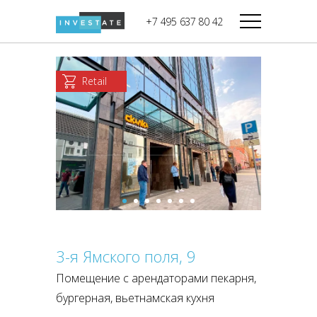
строительства
+7 495 637 80 42
Дикси
В башне
Башня Федерация-II
Верный
Запад
Retail
Башня Федерация-I
Мираторг
Восток
Город Столиц,
Магнолия
Северный блок
Город Столиц,
Южный блок
3-я Ямского поля, 9
Помещение с арендаторами пекарня,
бургерная, вьетнамская кухня