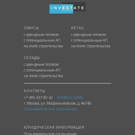
ОФИСЫ
RETAIL
с арендным потоком
с арендным потоком
с потенциальным АП
с потенциальным АП
на этапе строительства
на этапе строительства
СКЛАДЫ
с арендным потоком
с потенциальным АП
на этапе строительства
КОНТАКТЫ
+7 495 637 80 42
hello@inv.estate
г. Москва
,
ул.
Мосфильмовская, д. №74Б
Пользовательское соглашение
ЮРИДИЧЕСКАЯ ИНФОРМАЦИЯ
Пользовательское соглашение