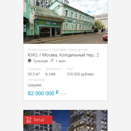
Инвестиции в торговое помещение
ЮАО, г Москва, Холодильный пер., 2
Тульская
1 мин
Площадь
Доходность
МАП
59.5 м²
8.34%
570 000 руб/мес
Арендаторы
Шаурма
82 000 000
pуб
УСН
Retail