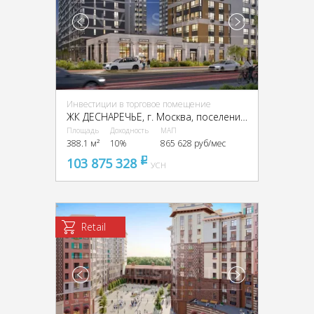
Инвестиции в торговое помещение
ЖК ДЕСНАРЕЧЬЕ, г. Москва, поселение Десёновское, микрорайон Новые Ватутинки Десна, к14/1
Площадь
Доходность
МАП
388.1 м²
10%
865 628 руб/мес
103 875 328
pуб
УСН
Retail