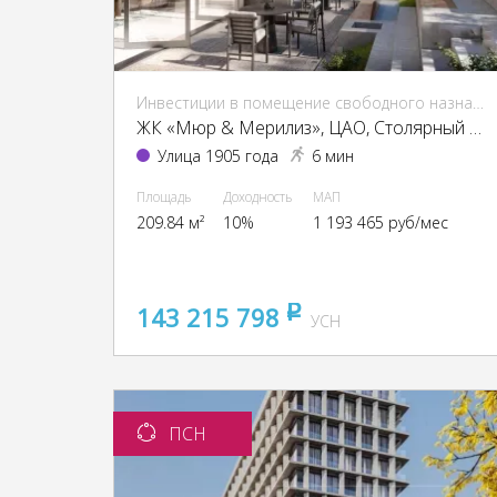
Инвестиции в помещение свободного назначения (ПСН)
ЖК «Мюр & Мерилиз», ЦАО, Столярный пер., 3, кор. 6
Улица 1905 года
6 мин
Площадь
Доходность
МАП
209.84 м²
10%
1 193 465 руб/мес
143 215 798
pуб
УСН
ПСН