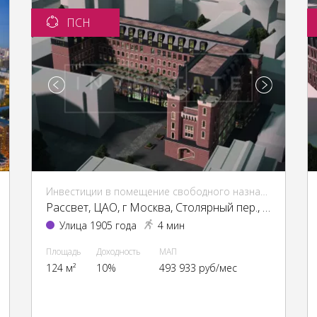
ПСН
Инвестиции в помещение свободного назначения (ПСН)
Рассвет, ЦАО, г Москва, Столярный пер., 3, кор. 1-13, 15
Улица 1905 года
4 мин
Площадь
Доходность
МАП
124 м²
10%
493 933 руб/мес