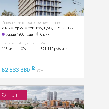
Инвестиции в торговое помещение
ЖК «Мюр & Мерилиз», ЦАО, Столярный пер., 3, кор. 6
Улица 1905 года
6 мин
Площадь
Доходность
МАП
115 м²
10%
521 112 руб/мес
62 533 380
pуб
УСН
ПСН