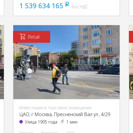
1 539 634 165
pуб
без НДС
Retail
Инвестиции в торговое помещение
ЦАО, г Москва, Пресненский Вал ул., 4/29
Улица 1905 года
1 мин
Площадь
Доходность
МАП