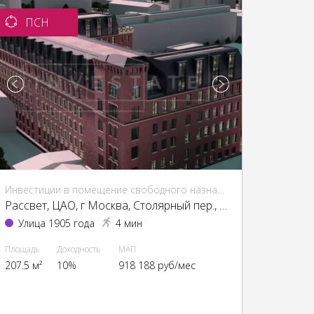
ПСН
Инвестиции в помещение свободного назначения (ПСН)
Рассвет, ЦАО, г Москва, Столярный пер., 3, кор. 1-13, 15
Улица 1905 года
4 мин
Площадь
Доходность
МАП
207.5 м²
10%
918 188 руб/мес