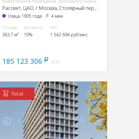
Инвестиции в помещение свободного назначения (ПСН)
Рассвет, ЦАО, г Москва, Столярный пер., 3, кор. 1-13, 15
Улица 1905 года
4 мин
Площадь
Доходность
МАП
363.7 м²
10%
1 542 694 руб/мес
185 123 306
pуб
УСН
Retail