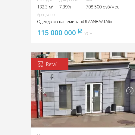
132.3 м²
7.39%
708 500 руб/мес
Арендаторы
Одежда из кашемира «ULAANBAATAR»
115 000 000
pуб
УСН
Retail