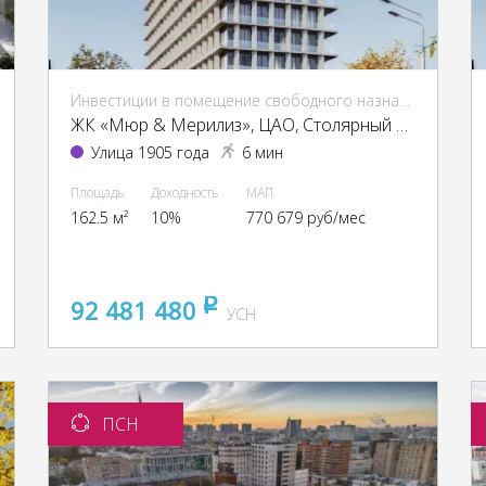
Инвестиции в помещение свободного назначения (ПСН)
ЖК «Мюр & Мерилиз», ЦАО, Столярный пер., 3, кор. 6
Улица 1905 года
6 мин
Площадь
Доходность
МАП
162.5 м²
10%
770 679 руб/мес
92 481 480
pуб
УСН
ПСН