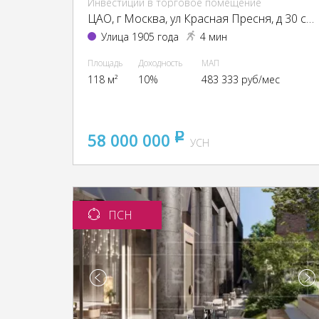
Инвестиции в торговое помещение
ЦАО, г Москва, ул Красная Пресня, д 30 стр 1
Улица 1905 года
4 мин
Площадь
Доходность
МАП
118 м²
10%
483 333 руб/мес
58 000 000
pуб
УСН
ПСН