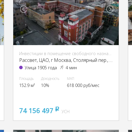
Инвестиции в помещение свободного назначения (ПСН)
Рассвет, ЦАО, г Москва, Столярный пер., 3, кор. 1-13, 15
Улица 1905 года
4 мин
Площадь
Доходность
МАП
152.9 м²
10%
618 000 руб/мес
74 156 497
pуб
УСН