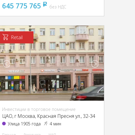
645 775 765
pуб
без НДС
Retail
Инвестиции в торговое помещение
ЦАО, г Москва, Красная Пресня ул., 32-34
Улица 1905 года
4 мин
Площадь
Доходность
МАП