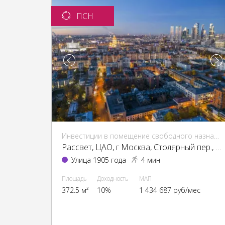
ПСН
Инвестиции в помещение свободного назначения (ПСН)
Рассвет, ЦАО, г Москва, Столярный пер., 3, кор. 1-13, 15
Улица 1905 года
4 мин
Площадь
Доходность
МАП
372.5 м²
10%
1 434 687 руб/мес