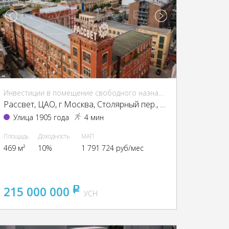
Инвестиции в помещение свободного назначения (ПСН)
Рассвет, ЦАО, г Москва, Столярный пер., 3, кор. 1-13, 15
Улица 1905 года
4 мин
Площадь
Доходность
МАП
469 м²
10%
1 791 724 руб/мес
215 000 000
pуб
УСН