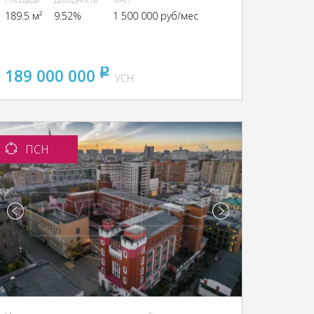
189.5 м²
9.52%
1 500 000 руб/мес
189 000 000
pуб
УСН
ПСН