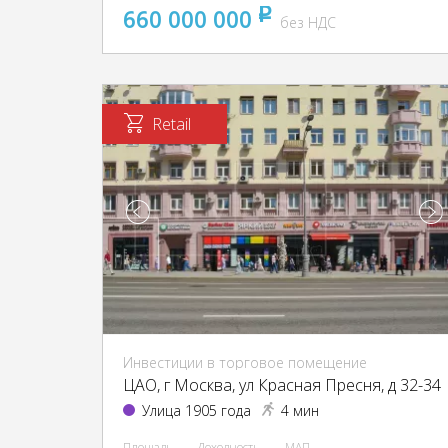
660 000 000
pуб
без НДС
Retail
Инвестиции в торговое помещение
ЦАО, г Москва, ул Красная Пресня, д 32-34
Улица 1905 года
4 мин
Площадь
Доходность
МАП