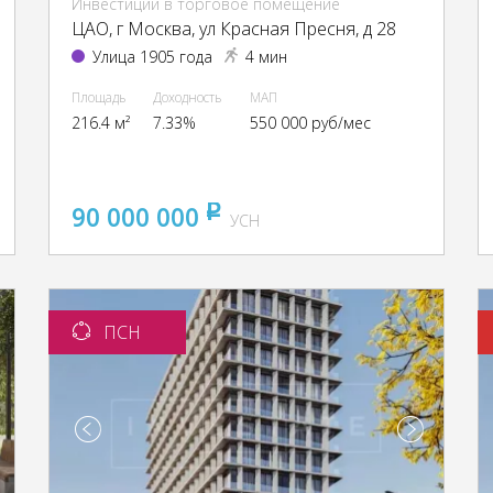
Инвестиции в торговое помещение
ЦАО, г Москва, ул Красная Пресня, д 28
Улица 1905 года
4 мин
Площадь
Доходность
МАП
216.4 м²
7.33%
550 000 руб/мес
90 000 000
pуб
УСН
ПСН