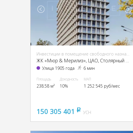
Инвестиции в помещение свободного назначения (ПСН)
ЖК «Мюр & Мерилиз», ЦАО, Столярный пер., 3, кор. 6
Улица 1905 года
6 мин
Площадь
Доходность
МАП
238.58 м²
10%
1 252 545 руб/мес
150 305 401
pуб
УСН