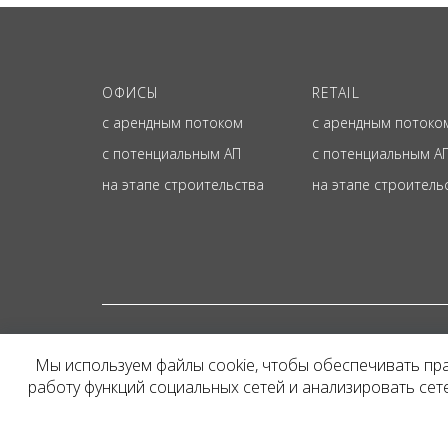
ОФИСЫ
RETAIL
с арендным потоком
с арендным потоко
с потенциальным АП
с потенциальным А
на этапе строительства
на этапе строитель
© ОФИЦИАЛЬНЫЙ СА
Мы используем файлы cookie, чтобы обеспечивать пр
Представленная на сайт
работу функций социальных сетей и анализировать се
и не является публичн