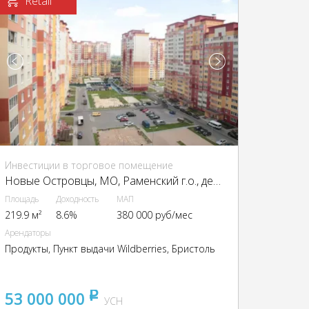
Retail
Инвестиции в торговое помещение
Новые Островцы, МО, Раменский г.о., дер. Островцы, Летчика Волчкова ул., 3
Площадь
Доходность
МАП
219.9 м²
8.6%
380 000 руб/мес
Арендаторы
Продукты, Пункт выдачи Wildberries, Бристоль
53 000 000
pуб
УСН