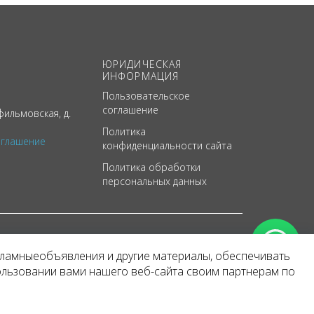
ЮРИДИЧЕСКАЯ
ИНФОРМАЦИЯ
Пользовательское
соглашение
ильмовская, д.
Политика
оглашение
конфиденциальности сайта
Политика обработки
персональных данных
кламныеобъявления и другие материалы, обеспечивать
арактер
ользовании вами нашего веб-сайта своим партнерам по
 уведомления.