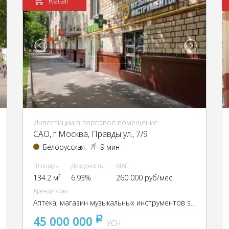
Retail
Инвестиции в торговое помещение
CАО, г Москва, Правды ул., 7/9
Белорусская
9 мин
Площадь
Доходность
МАП
134.2 м²
6.93%
260 000 руб/мес
Арендаторы
Аптека, магазин музыкальных инструментов skifmusic.
45 000 000
pуб
УСН