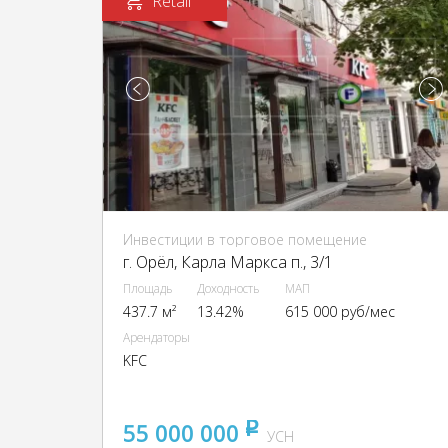
Retail
Инвестиции в торговое помещение
г. Орёл, Карла Маркса п., 3/1
Площадь
Доходность
МАП
437.7 м²
13.42%
615 000 руб/мес
Арендаторы
KFC
55 000 000
pуб
УСН