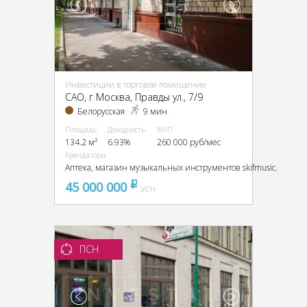
Инвестиции в торговое помещение
CАО, г Москва, Правды ул., 7/9
Белорусская
9 мин
Площадь
Доходность
МАП
134.2 м²
6.93%
260 000 руб/мес
Арендаторы
Аптека, магазин музыкальных инструментов skifmusic.
45 000 000
pуб
УСН
ПСН