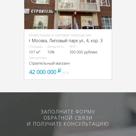
Инвестиции в торговое помещение
г Москва, Липовый парк ул., 4, кор. 3
Площадь
Доходность
МАП
107 м²
10%
350 000 руб/мес
Арендаторы
Строительный магазин
42 000 000
pуб
УСН
ЗАПОЛНИТЕ ФОРМУ
ОБРАТНОЙ СВЯЗИ
И ПОЛУЧИТЕ КОНСУЛЬТАЦИЮ