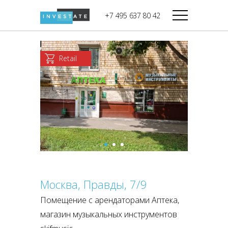
строительства
+7 495 637 80 42
Дикси
В башне
Башня Федерация-II
Верный
Запад
Retail
Башня Федерация-I
Мираторг
Восток
Город Столиц,
Магнолия
Северный блок
Город Столиц,
Южный блок
Москва, Правды, 7/9
Помещение с арендаторами Аптека,
магазин музыкальных инструментов