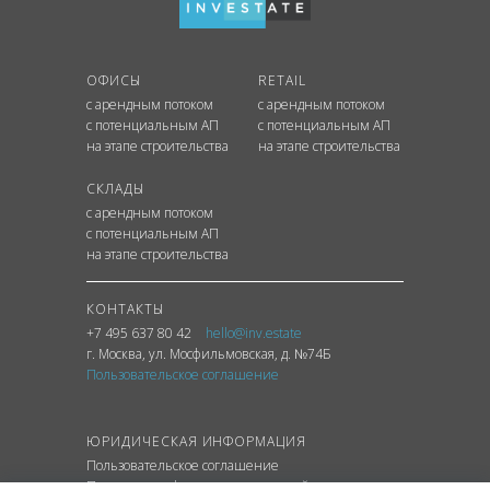
ОФИСЫ
RETAIL
с арендным потоком
с арендным потоком
с потенциальным АП
с потенциальным АП
на этапе строительства
на этапе строительства
СКЛАДЫ
с арендным потоком
с потенциальным АП
на этапе строительства
КОНТАКТЫ
+7 495 637 80 42
hello@inv.estate
г. Москва
,
ул.
Мосфильмовская, д. №74Б
Пользовательское соглашение
ЮРИДИЧЕСКАЯ ИНФОРМАЦИЯ
Пользовательское соглашение
Политика конфиденциальности сайта