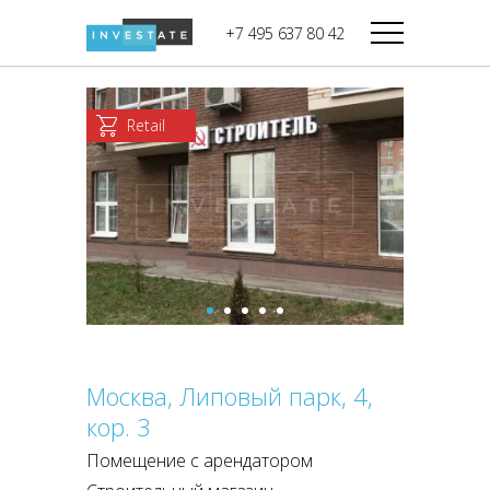
строительства
+7 495 637 80 42
Дикси
В башне
Башня Федерация-II
Верный
Запад
Retail
Башня Федерация-I
Мираторг
Восток
Город Столиц,
Магнолия
Северный блок
Город Столиц,
Южный блок
Москва, Липовый парк, 4,
кор. 3
Помещение с арендатором