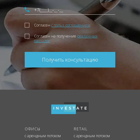
Согласен
с польз. соглашением
Согласен на получение
рекламных
рассылок
Получить консультацию
ОФИСЫ
RETAIL
с арендным потоком
с арендным потоком