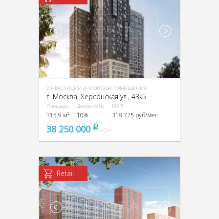
Инвестиции в торговое помещение
г. Москва, Херсонская ул., 43к5
Площадь
Доходность
МАП
115.9 м²
10%
318 725 руб/мес
38 250 000
pуб
УСН
Retail