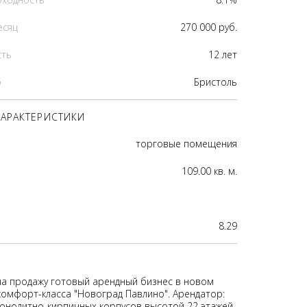
есяц
270 000 руб.
сть
12 лет
р
Бристоль
АРАКТЕРИСТИКИ
торговые помещения
109.00 кв. м.
8.29
на продажу готовый арендный бизнес в новом
омфорт-класса "Новоград Павлино". Арендатор:
монолитно-кирпичных корпусов высотой 22 этажей.