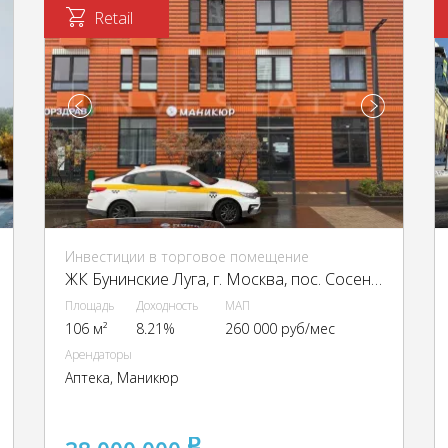
Retail
Инвестиции в торговое помещение
ЖК Бунинские Луга, г. Москва, пос. Сосенское, Куприна пр-кт, 24к3
Площадь
Доходность
МАП
106 м²
8.21%
260 000 руб/мес
Арендаторы
Аптека, Маникюр
pуб