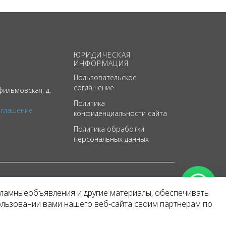
ЮРИДИЧЕСКАЯ
ИНФОРМАЦИЯ
Пользовательское
соглашение
ильмовская, д.
Политика
оглашение
конфиденциальности сайта
Политика обработки
персональных данных
кламныеобъявления и другие материалы, обеспечивать
арактер
ользовании вами нашего веб-сайта своим партнерам по
 уведомления.