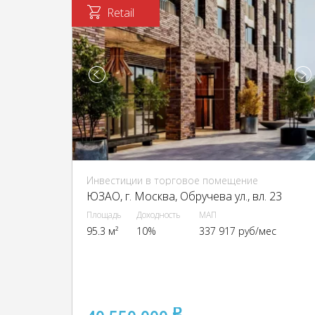
Retail
Инвестиции в торговое помещение
ЮЗАО, г. Москва, Обручева ул., вл. 23
Площадь
Доходность
МАП
95.3 м²
10%
337 917 руб/мес
pуб