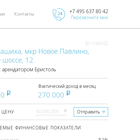
+7 495 637 80 42
ии
Контакты
Перезвоните мне
ID: r164262
лашиха, мкр Новое Павлино,
 шоссе, 12
 арендатором Бристоль
Фактический доход в месяц
00
270 000
pуб
pуб
pуб
 ЦЕНУ
Отправить
ЕМЫЕ ФИНАНСОВЫЕ ПОКАЗАТЕЛИ
оходность
8.1%