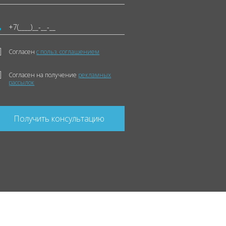
Согласен
с польз. соглашением
Согласен на получение
рекламных
рассылок
Получить консультацию