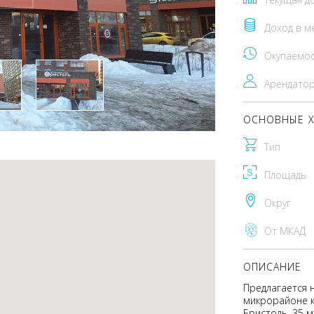
Доход в м
Окупаемо
Арендато
ОСНОВНЫЕ Х
Тип
Площадь
Округ
От МКАД
ОПИСАНИЕ
Предлагается 
микрорайоне к
Бристоль. 35 