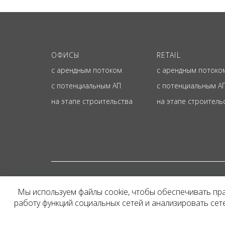
ОФИСЫ
RETAIL
с арендным потоком
с арендным потоко
с потенциальным АП
с потенциальным А
на этапе строительства
на этапе строитель
© ОФИЦИАЛЬНЫЙ СА
Мы используем файлы cookie, чтобы обеспечивать пр
Представленная на сайт
работу функций социальных сетей и анализировать се
и не является публичн