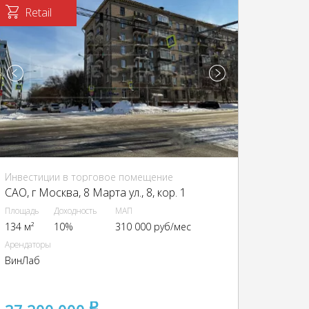
Retail
Инвестиции в торговое помещение
CАО, г Москва, 8 Марта ул., 8, кор. 1
Площадь
Доходность
МАП
134 м²
10%
310 000 руб/мес
Арендаторы
ВинЛаб
pуб