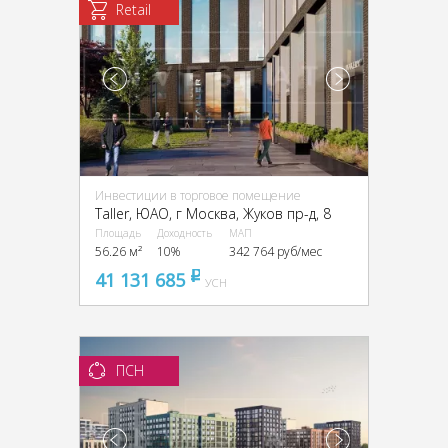
Retail
Инвестиции в торговое помещение
Taller, ЮАО, г Москва, Жуков пр-д, 8
Площадь
Доходность
МАП
56.26 м²
10%
342 764 руб/мес
41 131 685
pуб
УСН
ПСН