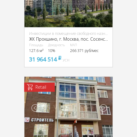
Инвестиции в помещение свободного назначения (ПСН)
ЖК Прокшино, г. Москва, пос. Сосенское, ЖК Прокшино, Прокшинский пр-кт, 9
Площадь
Доходность
МАП
127.6 м²
10%
266 371 руб/мес
31 964 514
pуб
УСН
Retail