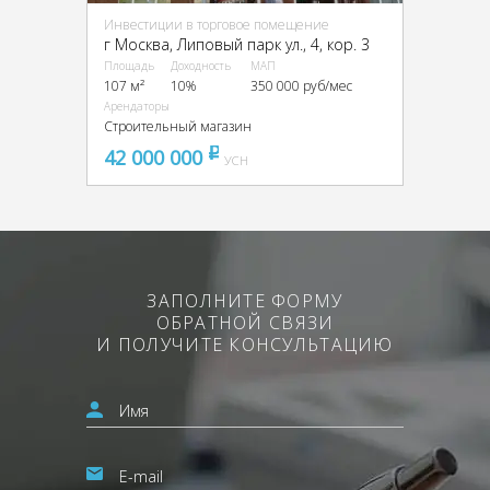
Инвестиции в торговое помещение
г Москва, Липовый парк ул., 4, кор. 3
Площадь
Доходность
МАП
107 м²
10%
350 000 руб/мес
Арендаторы
Строительный магазин
42 000 000
pуб
УСН
ЗАПОЛНИТЕ ФОРМУ
ОБРАТНОЙ СВЯЗИ
И ПОЛУЧИТЕ КОНСУЛЬТАЦИЮ