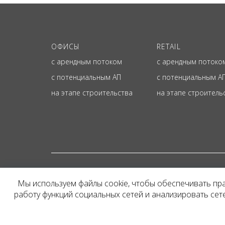
ОФИСЫ
RETAIL
с арендным потоком
с арендным потоко
с потенциальным АП
с потенциальным А
на этапе строительства
на этапе строитель
© ОФИЦИАЛЬНЫЙ СА
Мы используем файлы cookie, чтобы обеспечивать пр
Представленная на сайт
работу функций социальных сетей и анализировать се
и не является публичн