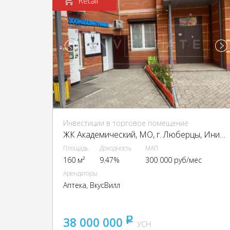
Retail
Инвестиции в торговое помещение
ЖК Академический, МО, г. Люберцы, Инициативная ул., 13
Площадь
Доходность
МАП
160 м²
9.47%
300 000 руб/мес
Арендаторы
Аптека, ВкусВилл
38 000 000
pуб
УСН