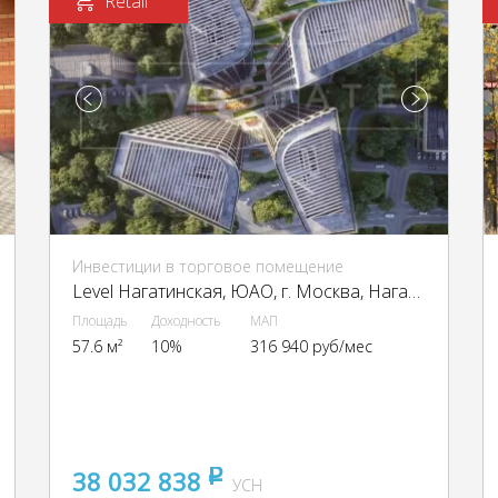
Retail
Инвестиции в торговое помещение
Level Нагатинская, ЮАО, г. Москва, Нагатинская наб., 10А
Площадь
Доходность
МАП
57.6 м²
10%
316 940 руб/мес
38 032 838
pуб
УСН