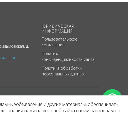
ЮРИДИЧЕСКАЯ
ИНФОРМАЦИЯ
Пользовательское
соглашение
ильмовская, д.
Политика
оглашение
конфиденциальности сайта
Политика обработки
персональных данных
кламныеобъявления и другие материалы, обеспечивать
арактер
ользовании вами нашего веб-сайта своим партнерам по
 уведомления.