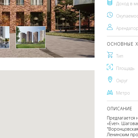
Доход в м
Окупаемо
Арендато
ОСНОВНЫЕ Х
Тип
Площадь
Округ
Метро
ОПИСАНИЕ
Предлагается 
«Ever». Шагова
"Воронцовская
Ленинским про