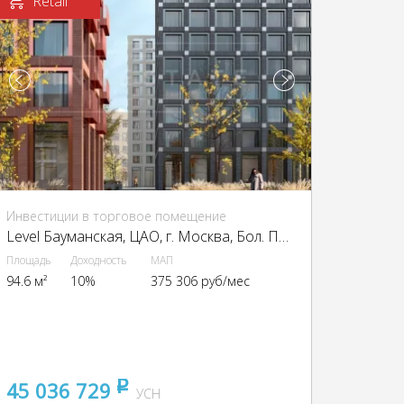
Retail
Инвестиции в торговое помещение
Level Бауманская, ЦАО, г. Москва, Бол. Почтовая ул., 18 стр. 3
Площадь
Доходность
МАП
94.6 м²
10%
375 306 руб/мес
45 036 729
pуб
УСН