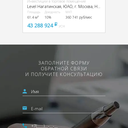
Инвестиции в торговое помещение
Level Нагатинская, ЮАО, г. Москва, Нагатинская наб., 10А
Площадь
Доходность
МАП
61.4 м²
10%
360 741 руб/мес
43 288 924
pуб
УСН
ЗАПОЛНИТЕ ФОРМУ
ОБРАТНОЙ СВЯЗИ
И ПОЛУЧИТЕ КОНСУЛЬТАЦИЮ