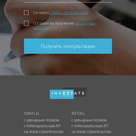
Согласен
с польз. соглашением
Согласен на получение
рекламных
рассылок
Получить консультацию
ОФИСЫ
RETAIL
с арендным потоком
с арендным потоком
с потенциальным АП
с потенциальным АП
на этапе строительства
на этапе строительства