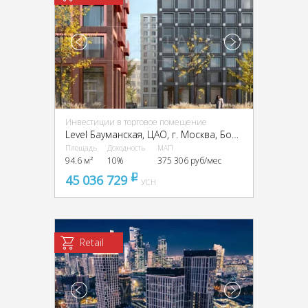
Инвестиции в торговое помещение
Level Бауманская, ЦАО, г. Москва, Бол. Почтовая ул., 18 стр. 3
Площадь
Доходность
МАП
94.6 м²
10%
375 306 руб/мес
45 036 729
pуб
УСН
Retail