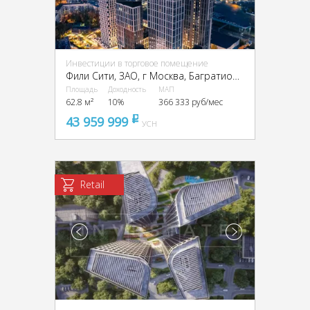
Инвестиции в торговое помещение
Фили Сити, ЗАО, г Москва, Багратионовский пр-д, 5
Площадь
Доходность
МАП
62.8 м²
10%
366 333 руб/мес
43 959 999
pуб
УСН
Retail