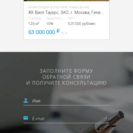
Инвестиции в торговое помещение
ЖК Вилл Тауэрс, ЗАО, г. Москва, Генерала Дорохова пр-кт, вл1к3
Площадь
Доходность
МАП
126 м²
10%
525 000 руб/мес
63 000 000
pуб
УСН
ЗАПОЛНИТЕ ФОРМУ
ОБРАТНОЙ СВЯЗИ
И ПОЛУЧИТЕ КОНСУЛЬТАЦИЮ