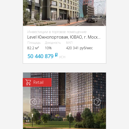
Инвестиции в торговое помещение
Level Южнопортовая, ЮВАО, г. Москва, Южнопортовая ул., 28
Площадь
Доходность
МАП
82.2 м²
10%
420 341 руб/мес
50 440 879
pуб
УСН
Retail