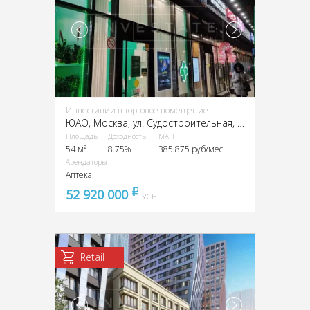
Инвестиции в торговое помещение
ЮАО, Москва, ул. Судостроительная, д. 1
Площадь
Доходность
МАП
54 м²
8.75%
385 875 руб/мес
Арендаторы
Аптека
52 920 000
pуб
УСН
Retail