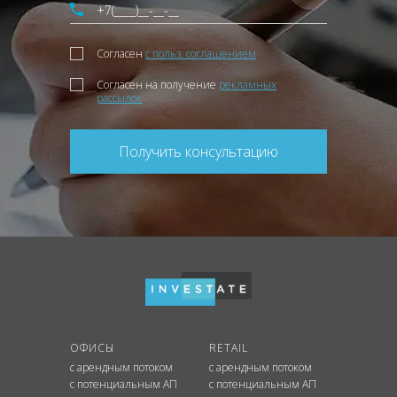
Согласен
с польз. соглашением
Согласен на получение
рекламных
рассылок
Получить консультацию
ОФИСЫ
RETAIL
с арендным потоком
с арендным потоком
с потенциальным АП
с потенциальным АП