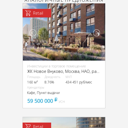
АНАЛОГИЧНЫЕ ПРЕДЛОЖЕНИЯ
Retail
Инвестиции в торговое помещение
ЖК Новое Внуково, Москва, НАО, район Внуково, Аэростатная ул., 6к5
Площадь
Доходность
МАП
160 м²
8.76%
434 451 руб/мес
Арендаторы
Кафе, Пункт выдачи
59 500 000
pуб
УСН
Retail