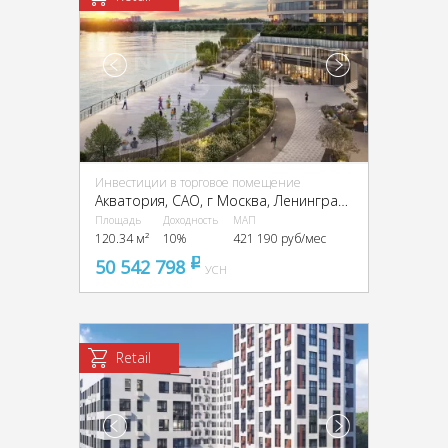
Инвестиции в торговое помещение
Акватория, CАО, г Москва, Ленинградское ш., 69
Площадь
Доходность
МАП
120.34 м²
10%
421 190 руб/мес
50 542 798
pуб
УСН
Retail