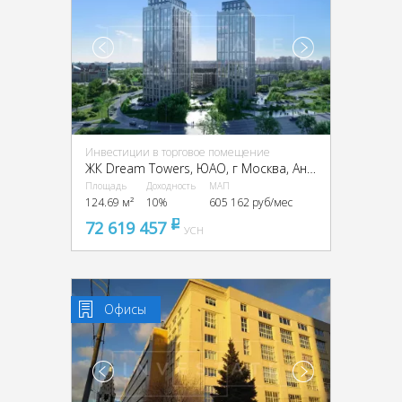
Инвестиции в торговое помещение
ЖК Dream Towers, ЮАО, г Москва, Андропова пр-т, вл. 9/1
Площадь
Доходность
МАП
124.69 м²
10%
605 162 руб/мес
72 619 457
pуб
УСН
Офисы