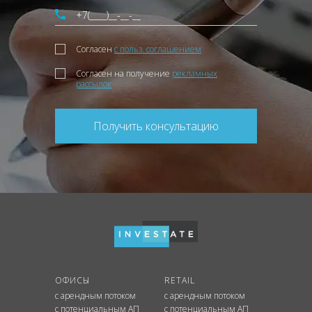
Согласен
с польз. соглашением
Согласен на получение
рекламных
рассылок
Получить консультацию
ОФИСЫ
RETAIL
с арендным потоком
с арендным потоком
с потенциальным АП
с потенциальным АП