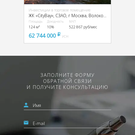
Инвестиции в торговое помещение
ЖК «CityBay», CЗАО, г Москва, Волоколамское ш., 95
Площадь
Доходность
МАП
124 м²
10%
522 867 руб/мес
62 744 000
pуб
УСН
ЗАПОЛНИТЕ ФОРМУ
ОБРАТНОЙ СВЯЗИ
И ПОЛУЧИТЕ КОНСУЛЬТАЦИЮ