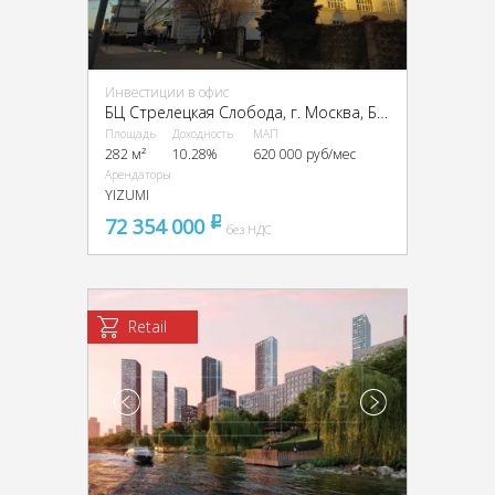
Инвестиции в офис
БЦ Стрелецкая Слобода, г. Москва, Бол. Новодмитровская ул., 23с1
Площадь
Доходность
МАП
282 м²
10.28%
620 000 руб/мес
Арендаторы
YIZUMI
72 354 000
pуб
без НДС
Retail