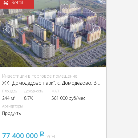
Retail
Инвестиции в торговое помещение
ЖК "Домодедово парк", с. Домодедово, Высотная ул., 9
Площадь
Доходность
МАП
244 м²
8.7%
561 000 руб/мес
Арендаторы
Продукты
77 400 000
pуб
УСН