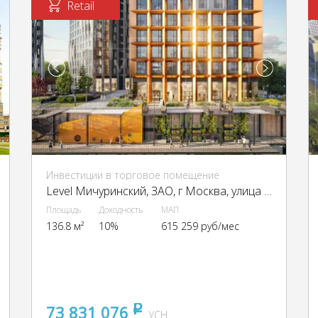
Retail
Инвестиции в торговое помещение
Level Мичуринский, ЗАО, г Москва, улица Озёрная.,вл.7
Площадь
Доходность
МАП
136.8 м²
10%
615 259 руб/мес
73 831 076
pуб
УСН