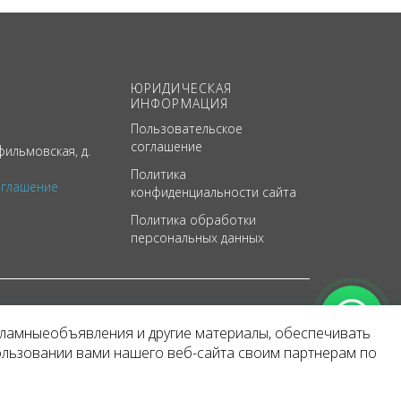
ЮРИДИЧЕСКАЯ
ИНФОРМАЦИЯ
Пользовательское
соглашение
ильмовская, д.
Политика
оглашение
конфиденциальности сайта
Политика обработки
персональных данных
кламныеобъявления и другие материалы, обеспечивать
арактер
ользовании вами нашего веб-сайта своим партнерам по
 уведомления.