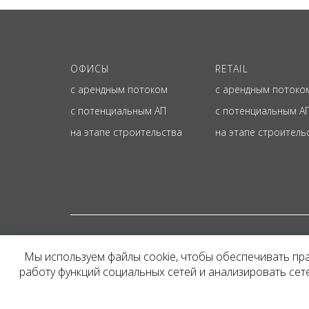
ОФИСЫ
RETAIL
с арендным потоком
с арендным потоко
с потенциальным АП
с потенциальным А
на этапе строительства
на этапе строитель
© ОФИЦИАЛЬНЫЙ СА
Мы используем файлы cookie, чтобы обеспечивать пр
Представленная на сайт
работу функций социальных сетей и анализировать се
и не является публичн