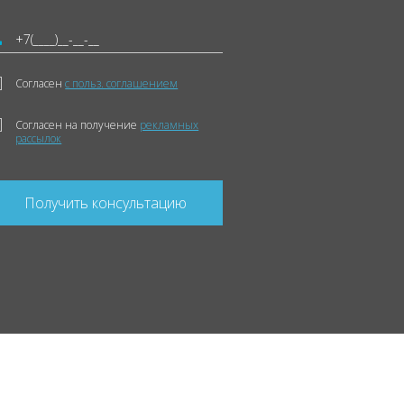
Согласен
с польз. соглашением
Согласен на получение
рекламных
рассылок
Получить консультацию