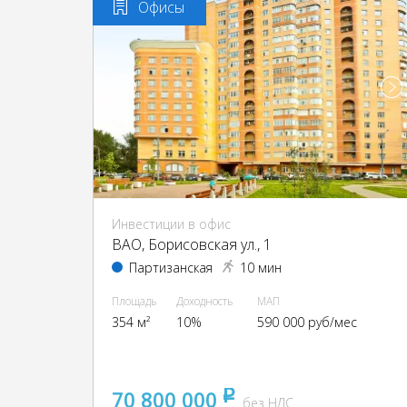
Офисы
Инвестиции в офис
ВАО, Борисовская ул., 1
Партизанская
10 мин
Площадь
Доходность
МАП
354 м²
10%
590 000 руб/мес
70 800 000
pуб
без НДС