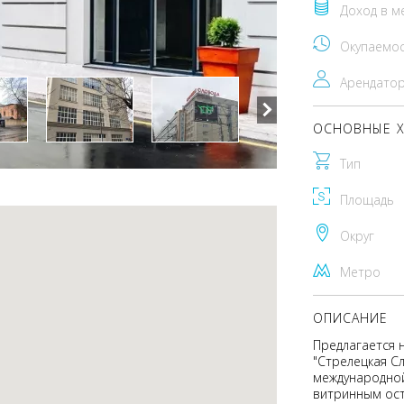
Доход в м
Окупаемо
Арендато
ОСНОВНЫЕ Х
Тип
Площадь
Округ
Метро
ОПИСАНИЕ
Предлагается 
"Стрелецкая С
международной
витринным ост