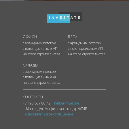
ОФИСЫ
RETAIL
с арендным потоком
с арендным потоком
с потенциальным АП
с потенциальным АП
на этапе строительства
на этапе строительства
СКЛАДЫ
с арендным потоком
с потенциальным АП
на этапе строительства
КОНТАКТЫ
+7 495 637 80 42
hello@inv.estate
г. Москва
,
ул.
Мосфильмовская, д. №74Б
Пользовательское соглашение