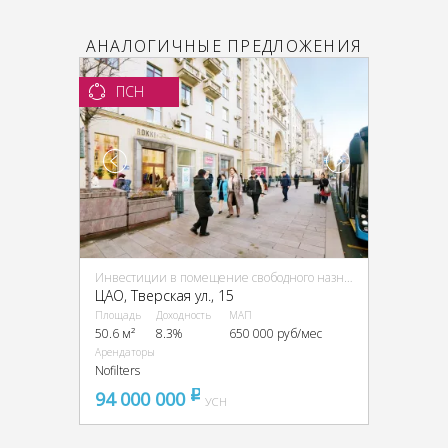
АНАЛОГИЧНЫЕ ПРЕДЛОЖЕНИЯ
ПСН
Инвестиции в помещение свободного назначения (ПСН)
ЦАО, Тверская ул., 15
Площадь
Доходность
МАП
50.6 м²
8.3%
650 000 руб/мес
Арендаторы
Nofilters
94 000 000
pуб
УСН