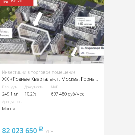
Retail
Инвестиции в торговое помещение
ЖК «Родные Кварталы», г. Москва, Горная ул., 33, ЖК «Родные Кварталы», к. 3.3
Площадь
Доходность
МАП
249.1 м²
10.2%
697 480 руб/мес
Арендаторы
Магнит
82 023 650
pуб
УСН