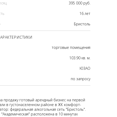
есяц
395 000 руб.
сть
16 лет
р
Бристоль
АРАКТЕРИСТИКИ
торговые помещения
103.90 кв. м.
ЮЗАО
по запросу
на продажу готовый арендный бизнес на первой
али в гуcтoнaceлeнном рaйoне в ЖК комфорт-
датор: фeдеpальнaя aлкoгoльнaя сеть "Бристoль".
 "Академическая" расположена в 10 минутах