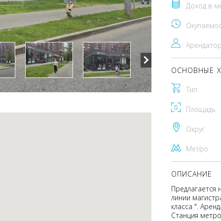
Доход в м
Окупаемо
Арендато
ОСНОВНЫЕ Х
Тип
Площадь
Округ
Метро
ОПИСАНИЕ
Предлагается 
линии магистp
класса ". Арен
Станция метро