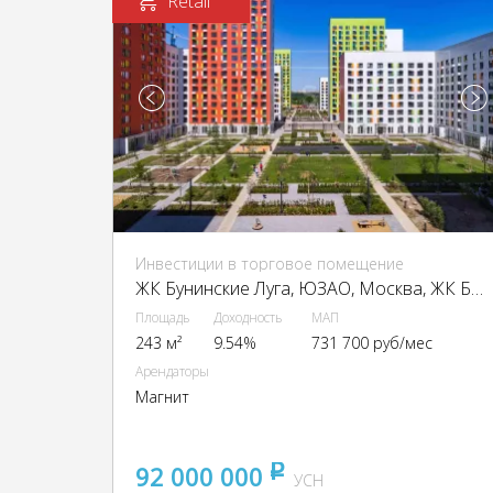
Retail
Инвестиции в торговое помещение
ЖК Бунинские Луга, ЮЗАО, Москва, ЖК Бунинские Луга, к3.8.1
Площадь
Доходность
МАП
243 м²
9.54%
731 700 руб/мес
Арендаторы
Магнит
92 000 000
pуб
УСН