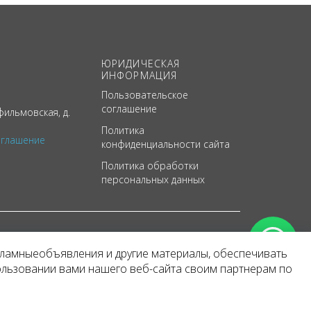
ЮРИДИЧЕСКАЯ
ИНФОРМАЦИЯ
Пользовательское
соглашение
ильмовская, д.
Политика
оглашение
конфиденциальности сайта
Политика обработки
персональных данных
кламныеобъявления и другие материалы, обеспечивать
арактер
ользовании вами нашего веб-сайта своим партнерам по
 уведомления.