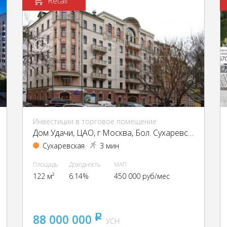
Retail
Инвестиции в торговое помещение
Дом Удачи, ЦАО, г Москва, Бол. Сухаревский пер., 24
Сухаревская
3 мин
Площадь
Доходность
МАП
122 м²
6.14%
450 000 руб/мес
88 000 000
pуб
УСН