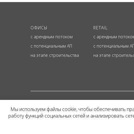
ОФИСЫ
RETAIL
с арендным потоком
с арендным потоко
с потенциальным АП
с потенциальным А
на этапе строительства
на этапе строитель
© ОФИЦИАЛЬНЫЙ СА
Мы используем файлы cookie, чтобы обеспечивать пр
Представленная на сайт
работу функций социальных сетей и анализировать се
и не является публичн