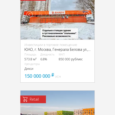
Инвестиции в торговое помещение
ЮАО, г. Москва, Генерала Белова ул., 5
Площадь
Доходность
МАП
573.8 м²
6.8%
850 000 руб/мес
Арендаторы
Дикси
150 000 000
pуб
УСН
Retail