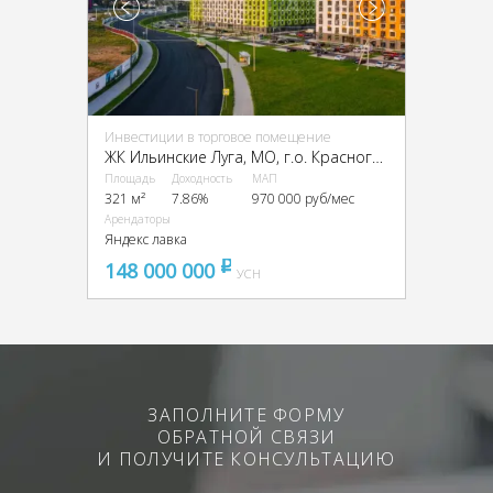
Инвестиции в торговое помещение
ЖК Ильинские Луга, МО, г.о. Красногорск., пос. Ильинское-Усово, Заповедная ул., 15
Площадь
Доходность
МАП
321 м²
7.86%
970 000 руб/мес
Арендаторы
Яндекс лавка
148 000 000
pуб
УСН
ЗАПОЛНИТЕ ФОРМУ
ОБРАТНОЙ СВЯЗИ
И ПОЛУЧИТЕ КОНСУЛЬТАЦИЮ