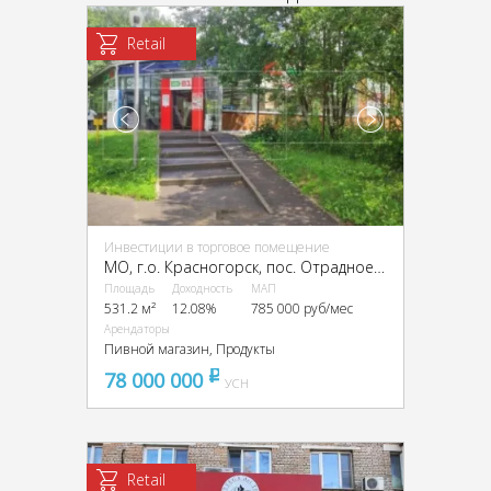
Retail
Инвестиции в торговое помещение
МО, г.о. Красногорск, пос. Отрадное, Лесная ул., 17А
Площадь
Доходность
МАП
531.2 м²
12.08%
785 000 руб/мес
Арендаторы
Пивной магазин, Продукты
78 000 000
pуб
УСН
Retail