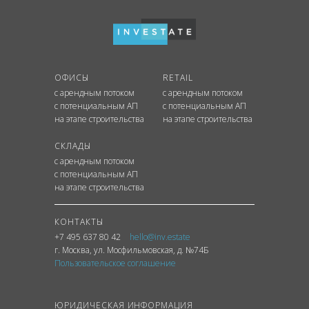
ОФИСЫ
RETAIL
с арендным потоком
с арендным потоком
с потенциальным АП
с потенциальным АП
на этапе строительства
на этапе строительства
СКЛАДЫ
с арендным потоком
с потенциальным АП
на этапе строительства
КОНТАКТЫ
+7 495 637 80 42
hello@inv.estate
г. Москва
,
ул.
Мосфильмовская, д. №74Б
Пользовательское соглашение
ЮРИДИЧЕСКАЯ ИНФОРМАЦИЯ