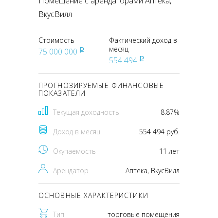
Помещение с арендаторами Аптека,
ВкусВилл
Стоимость
Фактический доход в
месяц
75 000 000
pуб
554 494
pуб
ПРОГНОЗИРУЕМЫЕ ФИНАНСОВЫЕ
ПОКАЗАТЕЛИ
Текущая доходность
8.87%
Доход в месяц
554 494 руб.
Окупаемость
11 лет
Арендатор
Аптека, ВкусВилл
ОСНОВНЫЕ ХАРАКТЕРИСТИКИ
Тип
торговые помещения