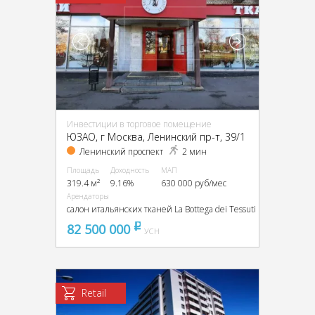
Инвестиции в торговое помещение
ЮЗАО, г Москва, Ленинский пр-т, 39/1
Ленинский проспект
2 мин
Площадь
Доходность
МАП
319.4 м²
9.16%
630 000 руб/мес
Арендаторы
салон итальянских тканей La Bottega dei Tessuti
82 500 000
pуб
УСН
Retail