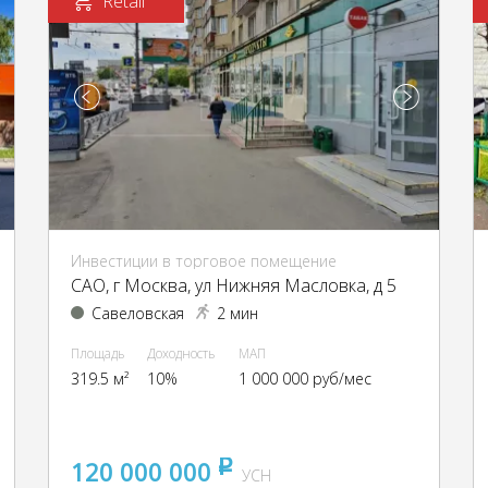
Retail
Инвестиции в торговое помещение
CАО, г Москва, ул Нижняя Масловка, д 5
Савеловская
2 мин
Площадь
Доходность
МАП
319.5 м²
10%
1 000 000 руб/мес
120 000 000
pуб
УСН