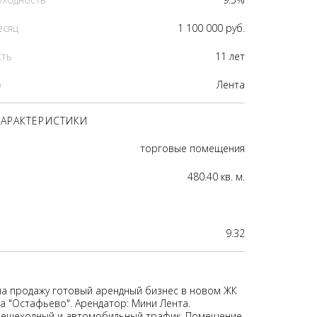
есяц
1 100 000 руб.
сть
11 лет
р
Лента
АРАКТЕРИСТИКИ
торговые помещения
480.40 кв. м.
9.32
на продажу готовый арендный бизнес в новом ЖК
а "Остафьево". Арендатор: Мини Лента.
пешеходный и автомобильный трафик. Помещение