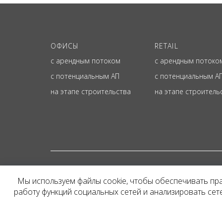
ОФИСЫ
RETAIL
с арендным потоком
с арендным потоко
с потенциальным АП
с потенциальным А
на этапе строительства
на этапе строитель
© ОФИЦИАЛЬНЫЙ СА
Мы используем файлы cookie, чтобы обеспечивать пр
Представленная на сайт
работу функций социальных сетей и анализировать се
и не является публичн