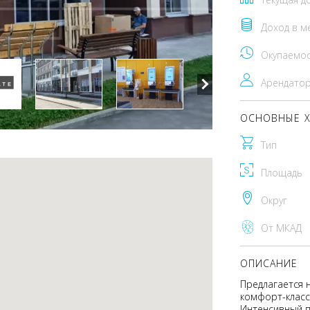
Доход в м
Окупаемо
Арендато
ОСНОВНЫЕ Х
Тип
Площадь
Округ
От МКАД
ОПИСАНИЕ
Предлагается 
комфорт-класс
Интенсивный 