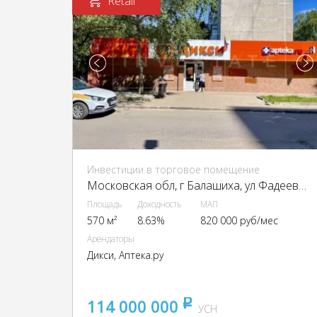
Retail
Инвестиции в торговое помещение
Московская обл, г Балашиха, ул Фадеева, д 11
Площадь
Доходность
МАП
570 м²
8.63%
820 000 руб/мес
Арендаторы
Дикси, Аптека.ру
114 000 000
pуб
УСН