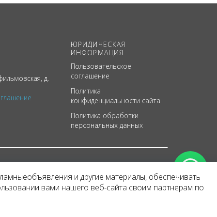
ЮРИДИЧЕСКАЯ
ИНФОРМАЦИЯ
Пользовательское
соглашение
ильмовская, д.
Политика
оглашение
конфиденциальности сайта
Политика обработки
персональных данных
кламныеобъявления и другие материалы, обеспечивать
арактер
ользовании вами нашего веб-сайта своим партнерам по
 уведомления.