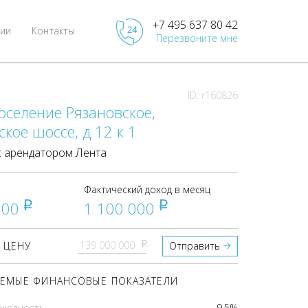
+7 495 637 80 42
ии
Контакты
Перезвоните мне
ID: r160826
оселение Рязановское,
кое шоссе, д 12 к 1
 арендатором Лента
Фактический доход в месяц
000
1 100 000
pуб
pуб
pуб
 ЦЕНУ
Отправить
ЕМЫЕ ФИНАНСОВЫЕ ПОКАЗАТЕЛИ
оходность
9.5%