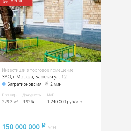
Retail
Инвестиции в торговое помещение
ЗАО, г Москва, Барклая ул., 12
Багратионовская
2 мин
Площадь
Доходность
МАП
229.2 м²
9.92%
1 240 000 руб/мес
150 000 000
pуб
УСН