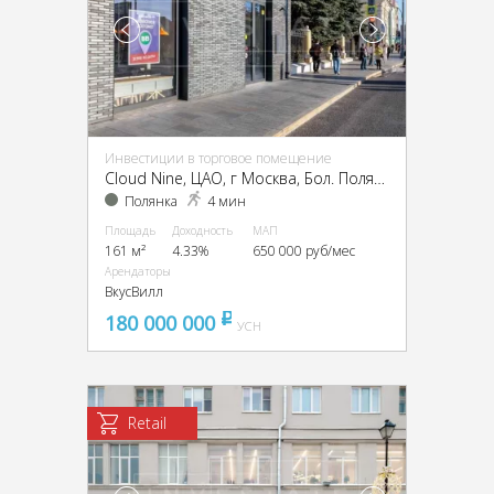
Инвестиции в торговое помещение
Cloud Nine, ЦАО, г Москва, Бол. Полянка ул., 9
Полянка
4 мин
Площадь
Доходность
МАП
161 м²
4.33%
650 000 руб/мес
Арендаторы
ВкусВилл
180 000 000
pуб
УСН
Retail