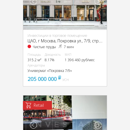
Инвестиции в торговое помещение
ЦАО, г Москва, Покровка ул., 7/9, стр. 11
Чистые пруды
7 мин
Площадь
Доходность
МАП
315.2 м²
8.17%
1 396 460 руб/мес
Арендаторы
Универмаг «Покровка 7/9»
205 000 000
pуб
УСН
Retail