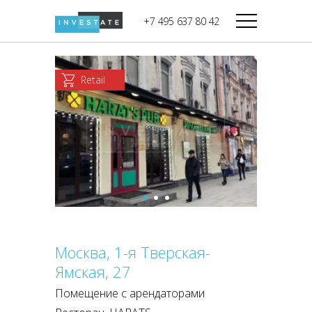
строительства
+7 495 637 80 42
Дикси
В башне
Башня Федерация-II
Верный
Запад
Retail
Башня Федерация-I
Мираторг
Восток
Город Столиц,
Магнолия
Северный блок
Город Столиц,
Южный блок
Москва, 1-я Тверская-
Ямская, 27
Помещение с арендаторами