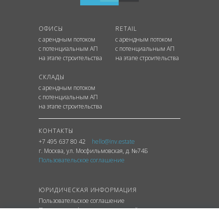
ОФИСЫ
RETAIL
с арендным потоком
с арендным потоком
с потенциальным АП
с потенциальным АП
на этапе строительства
на этапе строительства
СКЛАДЫ
с арендным потоком
с потенциальным АП
на этапе строительства
КОНТАКТЫ
+7 495 637 80 42
hello@inv.estate
г. Москва
,
ул.
Мосфильмовская, д. №74Б
Пользовательское соглашение
ЮРИДИЧЕСКАЯ ИНФОРМАЦИЯ
Пользовательское соглашение
Политика конфиденциальности сайта