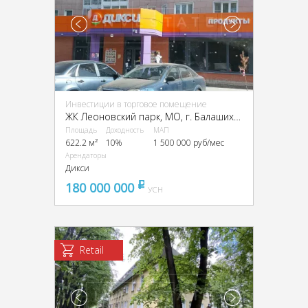
Инвестиции в торговое помещение
ЖК Леоновский парк, МО, г. Балашиха, мкрн. Кучино, Соловьёва ул., 2
Площадь
Доходность
МАП
622.2 м²
10%
1 500 000 руб/мес
Арендаторы
Дикси
180 000 000
pуб
УСН
Retail