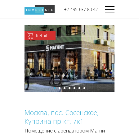
строительства
+7 495 637 80 42
Дикси
В башне
Башня Федерация-II
Верный
Запад
Retail
Башня Федерация-I
Мираторг
Восток
Город Столиц,
Магнолия
Северный блок
Город Столиц,
Южный блок
Москва, пос. Сосенское,
Куприна пр-кт, 7к1
Помещение с арендатором Магнит