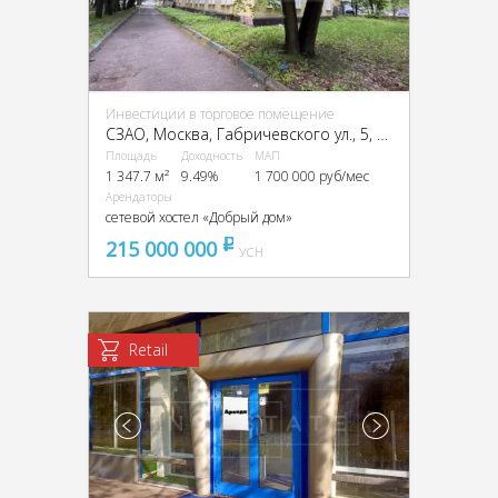
Инвестиции в торговое помещение
CЗАО, Москва, Габричевского ул., 5, кор. 3
Площадь
Доходность
МАП
1 347.7 м²
9.49%
1 700 000 руб/мес
Арендаторы
сетевой хостел «Добрый дом»
215 000 000
pуб
УСН
Retail