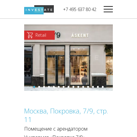
строительства
+7 495 637 80 42
Дикси
В башне
Башня Федерация-II
Верный
Запад
Retail
Башня Федерация-I
Мираторг
Восток
Город Столиц,
Магнолия
Северный блок
Город Столиц,
Южный блок
Москва, Покровка, 7/9, стр.
11
Помещение с арендатором