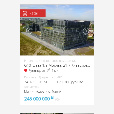
Retail
Инвестиции в торговое помещение
G10, фаза 1, г Москва, 21-й Киевское ш км, 3, стр. 1
Румянцево
7 мин
Площадь
Доходность
МАП
748 м²
8.57%
1 750 000 руб/мес
Арендаторы
Магнит Косметикс, Магнит
245 000 000
pуб
УСН