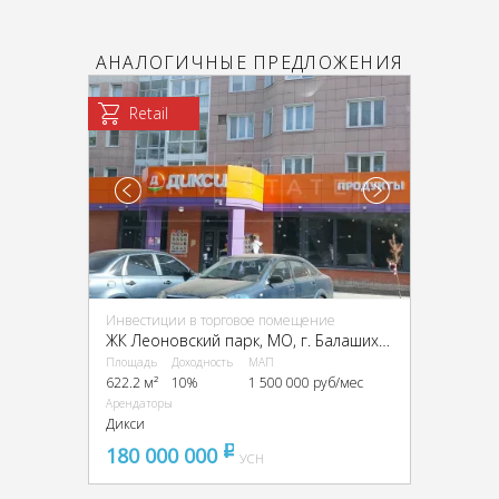
АНАЛОГИЧНЫЕ ПРЕДЛОЖЕНИЯ
Retail
Инвестиции в торговое помещение
ЖК Леоновский парк, МО, г. Балашиха, мкрн. Кучино, Соловьёва ул., 2
Площадь
Доходность
МАП
622.2 м²
10%
1 500 000 руб/мес
Арендаторы
Дикси
180 000 000
pуб
УСН