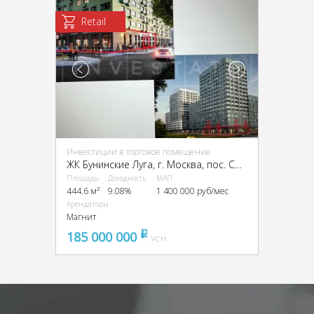
Retail
Инвестиции в торговое помещение
ЖК Бунинские Луга, г. Москва, пос. Сосенское, Куприна пр-кт, 7к1
Площадь
Доходность
МАП
444.6 м²
9.08%
1 400 000 руб/мес
Арендаторы
Магнит
185 000 000
pуб
УСН