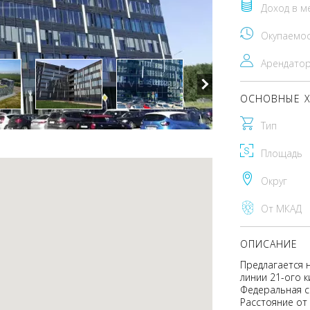
Доход в м
Окупаемо
Арендато
ОСНОВНЫЕ Х
Тип
Площадь
Округ
От МКАД
ОПИСАНИЕ
Предлагается 
линии 21-ого 
Федеральная с
Расстояние от