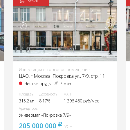
Retail
Инвестиции в торговое помещение
ЦАО, г Москва, Покровка ул., 7/9, стр. 11
Чистые пруды
7 мин
Площадь
Доходность
МАП
315.2 м²
8.17%
1 396 460 руб/мес
Арендаторы
Универмаг «Покровка 7/9»
205 000 000
pуб
УСН