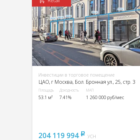
Retail
Инвестиции в торговое помещение
ЦАО, г Москва, Бол. Бронная ул., 25, стр. 3
Площадь
Доходность
МАП
53.1 м²
7.41%
1 260 000 руб/мес
204 119 994
pуб
УСН