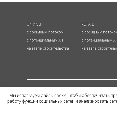
ОФИСЫ
RETAIL
с арендным потоком
с арендным потоко
с потенциальным АП
с потенциальным А
на этапе строительства
на этапе строитель
© ОФИЦИАЛЬНЫЙ СА
Мы используем файлы cookie, чтобы обеспечивать пр
Представленная на сайт
работу функций социальных сетей и анализировать се
и не является публичн