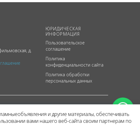
ЮРИДИЧЕСКАЯ
ИНФОРМАЦИЯ
Пользовательское
соглашение
ильмовская, д.
Политика
оглашение
конфиденциальности сайта
Политика обработки
персональных данных
кламныеобъявления и другие материалы, обеспечивать
арактер
ользовании вами нашего веб-сайта своим партнерам по
 уведомления.