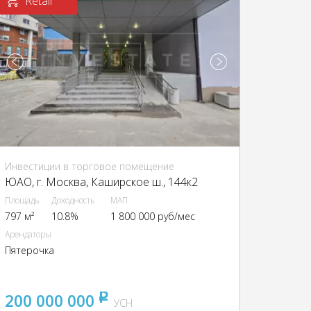
Retail
Инвестиции в торговое помещение
ЮАО, г. Москва, Каширское ш., 144к2
Площадь
Доходность
МАП
797 м²
10.8%
1 800 000 руб/мес
Арендаторы
Пятерочка
200 000 000
pуб
УСН