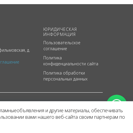
ЮРИДИЧЕСКАЯ
ИНФОРМАЦИЯ
Пользовательское
соглашение
ильмовская, д.
Политика
оглашение
конфиденциальности сайта
Политика обработки
персональных данных
кламныеобъявления и другие материалы, обеспечивать
арактер
ользовании вами нашего веб-сайта своим партнерам по
 уведомления.