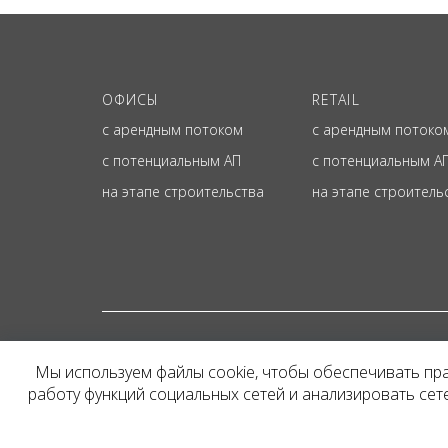
ОФИСЫ
RETAIL
с арендным потоком
с арендным потоко
с потенциальным АП
с потенциальным А
на этапе строительства
на этапе строитель
© ОФИЦИАЛЬНЫЙ СА
Мы используем файлы cookie, чтобы обеспечивать пр
Представленная на сайт
работу функций социальных сетей и анализировать се
и не является публичн