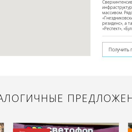
Сверхинтенсив
инфраструктур
массивом. Ряд
«Гнездниковск
резиденс», а т
«Респект», «Бу
Получить 
АЛОГИЧНЫЕ ПРЕДЛОЖЕ