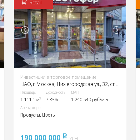
Retail
Инвестиции в торговое помещение
ЦАО, г Москва, Нижегородская ул., 32, стр. а
Площадь
Доходность
МАП
1 111.1 м²
7.83%
1 240 540 руб/мес
Арендаторы
Продукты, Цветы
190 000 000
pуб
УСН