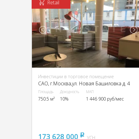
Retail
Инвестиции в торговое помещение
CАО, г.Москва,ул. Новая Башиловка д. 4
Площадь
Доходность
МАП
750.5 м²
10%
1 446 900 руб/мес
173 628 000
pуб
УСН