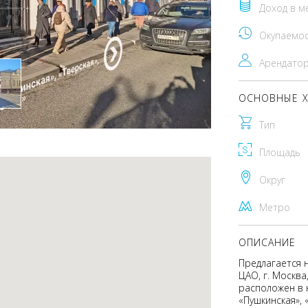
Доход в м
Окупаемо
Арендато
ОСНОВНЫЕ Х
Тип
Площадь
Округ
Метро
ОПИСАНИЕ
Предлагается 
ЦАО, г. Москв
расположен в 
«Пушкинская», 