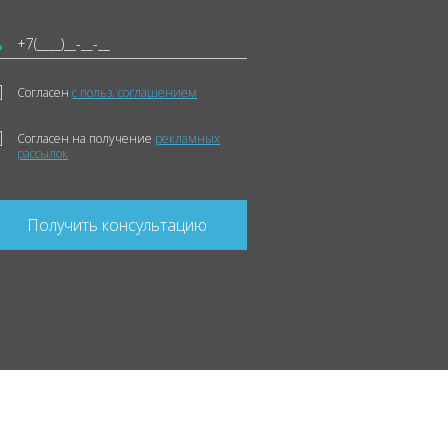
Согласен
с польз. соглашением
Согласен на получение
рекламных
рассылок
Получить консультацию