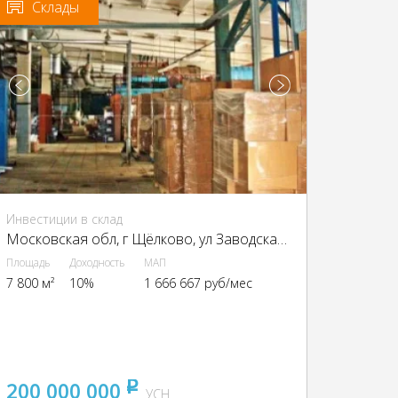
Склады
Инвестиции в склад
Московская обл, г Щёлково, ул Заводская, д 2, г Щелково, Заводская ул., 2
Площадь
Доходность
МАП
7 800 м²
10%
1 666 667 руб/мес
200 000 000
pуб
УСН