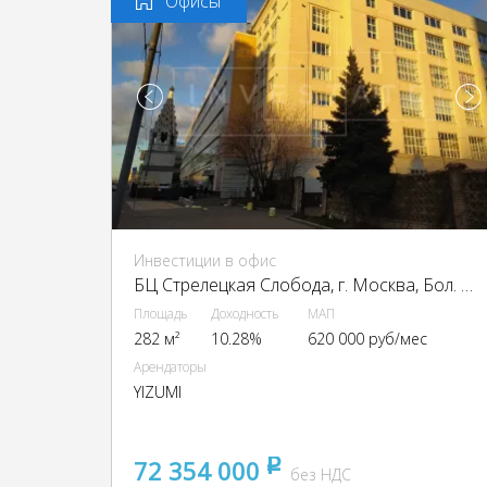
Офисы
Инвестиции в офис
БЦ Стрелецкая Слобода, г. Москва, Бол. Новодмитровская ул., 23с1
Площадь
Доходность
МАП
282 м²
10.28%
620 000 руб/мес
Арендаторы
YIZUMI
72 354 000
pуб
без НДС