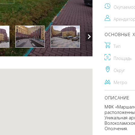
Окупаемо
Арендато
ОСНОВНЫЕ Х
Тип
Площадь
Округ
Метро
ОПИСАНИЕ
МФК «Маршал» 
расположенный
Уникальная арх
Волоколамском
Ополчения.