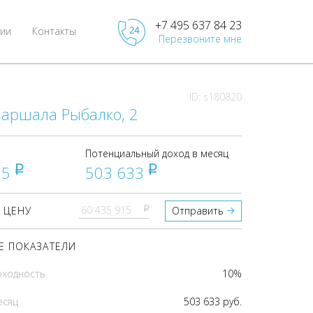
+7 495 637 84 23
ии
Контакты
Перезвоните мне
ID: s180820
Маршала Рыбалко, 2
Потенциальный доход в месяц
15
503 633
pуб
pуб
pуб
 ЦЕНУ
Отправить
 ПОКАЗАТЕЛИ
оходность
10%
есяц
503 633 руб.