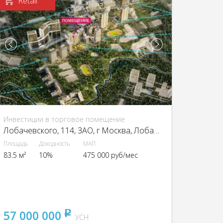
Retail
Инвестиции в торговое помещение
Лобачевского, 114, ЗАО, г Москва, Лобачевского ул., 114
Площадь
Доходность
МАП
83.5 м²
10%
475 000 руб/мес
57 000 000
pуб
УСН