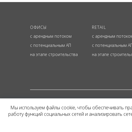
ОФИСЫ
RETAIL
с арендным потоком
с арендным потоко
с потенциальным АП
с потенциальным А
на этапе строительства
на этапе строитель
© ОФИЦИАЛЬНЫЙ СА
Мы используем файлы cookie, чтобы обеспечивать пр
Представленная на сайт
работу функций социальных сетей и анализировать се
и не является публичн