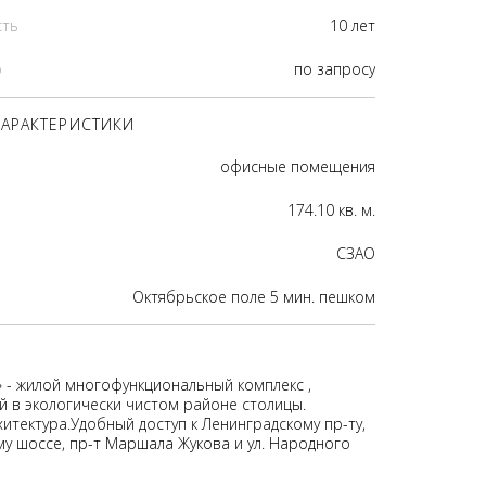
сть
10 лет
р
по запросу
АРАКТЕРИСТИКИ
офисные помещения
174.10 кв. м.
CЗАО
Октябрьское поле 5 мин. пешком
- жилой многофункциональный комплекс ,
 в экологически чистом районе столицы.
итектура.Удобный доступ к Ленинградскому пр-ту,
у шоссе, пр-т Маршала Жукова и ул. Народного