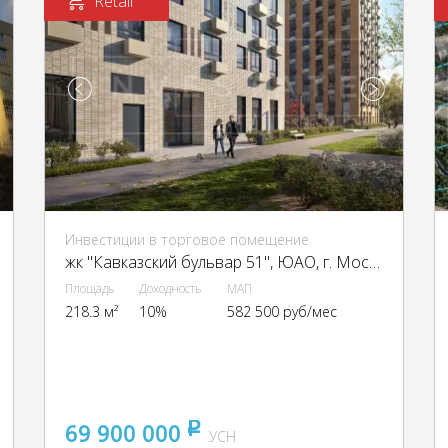
Retail
Инвестиции в торговое помещение
жк "Кавказский бульвар 51", ЮАО, г. Москва, Кавказский б-р, 51
Площадь
Доходность
МАП
218.3 м²
10%
582 500 руб/мес
69 900 000
pуб
УСН