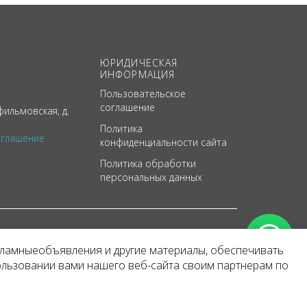
ЮРИДИЧЕСКАЯ
ИНФОРМАЦИЯ
Пользовательское
соглашение
ильмовская, д.
Политика
оглашение
конфиденциальности сайта
Политика обработки
персональных данных
кламныеобъявления и другие материалы, обеспечивать
арактер
ользовании вами нашего веб-сайта своим партнерам по
 уведомления.