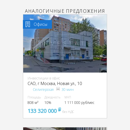
АНАЛОГИЧНЫЕ ПРЕДЛОЖЕНИЯ
Офисы
Инвестиции в офис
CАО, г Москва, Новая ул., 10
Селигерская
30 мин
Площадь
Доходность
МАП
808 м²
10%
1 111 000 руб/мес
133 320 000
pуб
без НДС