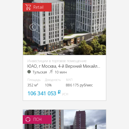
Retail
Инвестиции в торговое помещение
ЮАО, г Москва, 4-й Верхний Михайловский пр-д, 1
Тульская
10 мин
Площадь
Доходность
МАП
352 м²
10%
886 175 руб/мес
106 341 053
pуб
УСН
ПСН