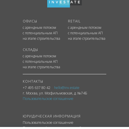
ОФИСЫ
RETAIL
с арендным потоком
с арендным потоком
с потенциальным АП
с потенциальным АП
на этапе строительства
на этапе строительства
СКЛАДЫ
с арендным потоком
с потенциальным АП
на этапе строительства
КОНТАКТЫ
+7 495 637 80 42
hello@inv.estate
г. Москва
,
ул.
Мосфильмовская, д. №74Б
Пользовательское соглашение
ЮРИДИЧЕСКАЯ ИНФОРМАЦИЯ
Пользовательское соглашение
Политика конфиденциальности сайта