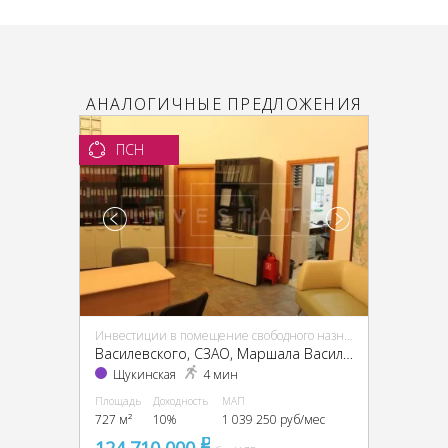
АНАЛОГИЧНЫЕ ПРЕДЛОЖЕНИЯ
ПСН
Инвестиции в помещение свободного назначения (ПСН)
Василевского, CЗАО, Маршала Василевского ул., 13
Щукинская
4 мин
Площадь
Доходность
МАП
727 м²
10%
1 039 250 руб/мес
pуб