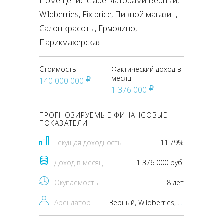
Помещение с арендаторами Верный,
Wildberries, Fix price, Пивной магазин,
Салон красоты, Ермолино,
Парикмахерская
Стоимость
Фактический доход в
месяц
140 000 000
pуб
1 376 000
pуб
ПРОГНОЗИРУЕМЫЕ ФИНАНСОВЫЕ
ПОКАЗАТЕЛИ
Текущая доходность
11.79%
Доход в месяц
1 376 000 руб.
Окупаемость
8 лет
Арендатор
Верный, Wildberries, Fix price, Пивной магазин, Салон красоты, Ермолино, Парикмахерская
...