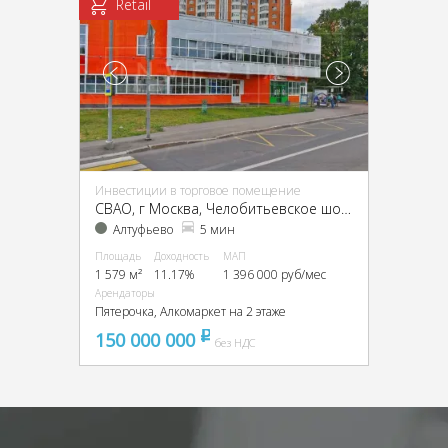
Retail
Инвестиции в торговое помещение
CВАО, г Москва, Челобитьевское шоссе, д 10Б
Алтуфьево
5 мин
Площадь
Доходность
МАП
1 579 м²
11.17%
1 396 000 руб/мес
Арендаторы
Пятерочка, Алкомаркет на 2 этаже
150 000 000
pуб
без НДС