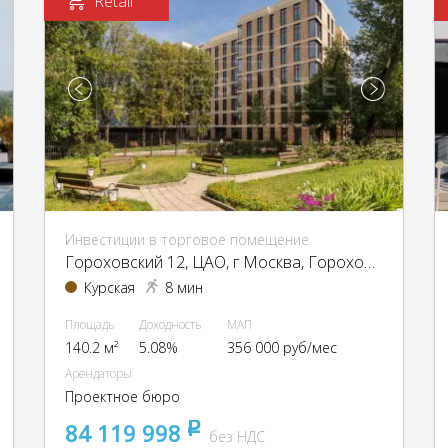
Retail
Инвестиции в торговое помещение
Гороховский 12, ЦАО, г Москва, Гороховский пер., 12, стр. 1
Курская
8 мин
Площадь
Доходность
МАП
140.2 м²
5.08%
356 000 руб/мес
Арендаторы
Проектное бюро
84 119 998
pуб
без НДС