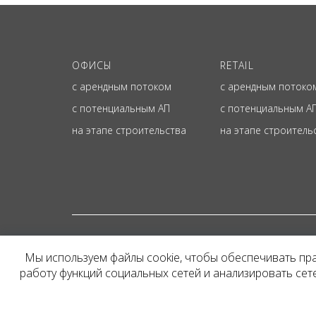
ОФИСЫ
RETAIL
с арендным потоком
с арендным потоко
с потенциальным АП
с потенциальным А
на этапе строительства
на этапе строитель
© ОФИЦИАЛЬНЫЙ СА
Мы используем файлы cookie, чтобы обеспечивать пр
Представленная на сайт
работу функций социальных сетей и анализировать се
и не является публичн