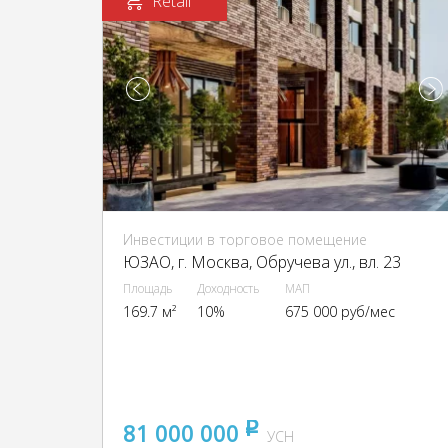
Retail
Инвестиции в торговое помещение
ЮЗАО, г. Москва, Обручева ул., вл. 23
Площадь
Доходность
МАП
169.7 м²
10%
675 000 руб/мес
81 000 000
pуб
УСН