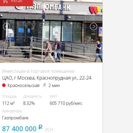
Retail
Инвестиции в торговое помещение
ЦАО, г Москва, Краснопрудная ул., 22-24
Красносельская
2 мин
Площадь
Доходность
МАП
112 м²
8.32%
605 710 руб/мес
Арендаторы
Газпромбанк
87 400 000
pуб
УСН