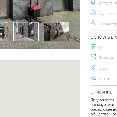
Доход в м
Окупаемо
Арендато
ОСНОВНЫЕ Х
Тип
Площадь
Округ
Метро
ОПИСАНИЕ
Предлагается 
премиум-класса
расположен вс
общественног