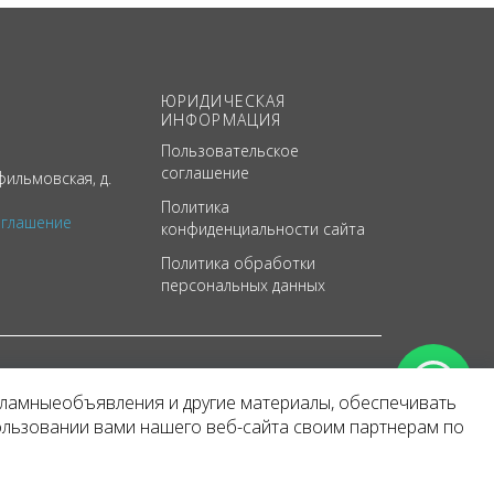
ЮРИДИЧЕСКАЯ
ИНФОРМАЦИЯ
Пользовательское
соглашение
ильмовская, д.
Политика
оглашение
конфиденциальности сайта
Политика обработки
персональных данных
кламныеобъявления и другие материалы, обеспечивать
арактер
ользовании вами нашего веб-сайта своим партнерам по
 уведомления.