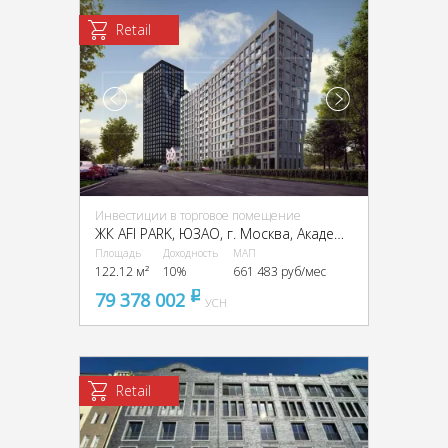
Retail
Инвестиции в торговое помещение
ЖК AFI PARK, ЮЗАО, г. Москва, Академика Челомея ул., 7А cтр. 2
Площадь
Доходность
МАП
122.12 м²
10%
661 483 руб/мес
79 378 002
pуб
УСН
Retail