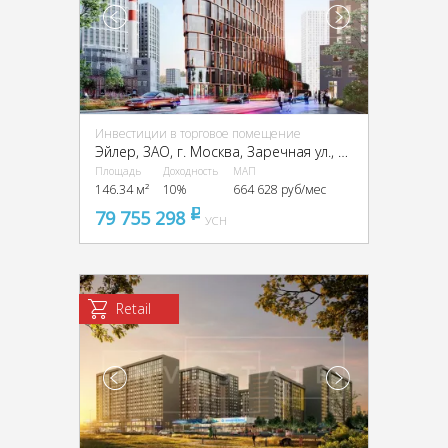
Инвестиции в торговое помещение
Эйлер, ЗАО, г. Москва, Заречная ул., вл6/1
Площадь
Доходность
МАП
146.34 м²
10%
664 628 руб/мес
79 755 298
pуб
УСН
Retail