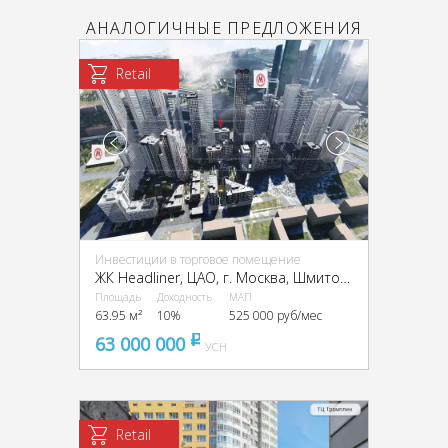
АНАЛОГИЧНЫЕ ПРЕДЛОЖЕНИЯ
Retail
Инвестиции в торговое помещение
ЖК Headliner, ЦАО, г. Москва, Шмитовский пр-д, 39к6
Площадь
Доходность
МАП
63.95 м²
10%
525 000 руб/мес
63 000 000
pуб
УСН
Retail