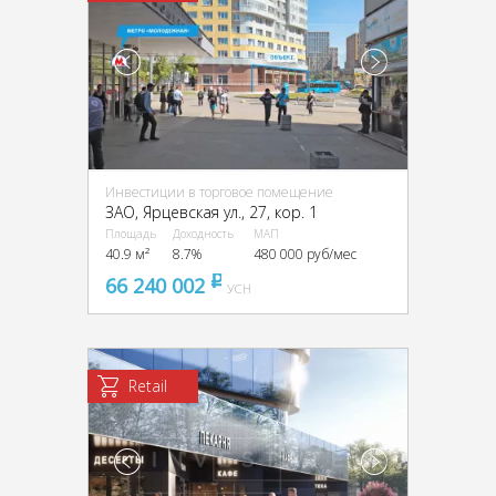
Инвестиции в торговое помещение
ЗАО, Ярцевская ул., 27, кор. 1
Площадь
Доходность
МАП
40.9 м²
8.7%
480 000 руб/мес
66 240 002
pуб
УСН
Retail