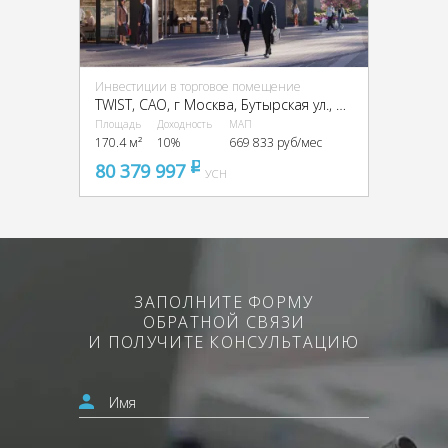
Инвестиции в торговое помещение
TWIST, CАО, г Москва, Бутырская ул., вл. 1
Площадь
Доходность
МАП
170.4 м²
10%
669 833 руб/мес
80 379 997
pуб
УСН
ЗАПОЛНИТЕ ФОРМУ
ОБРАТНОЙ СВЯЗИ
И ПОЛУЧИТЕ КОНСУЛЬТАЦИЮ