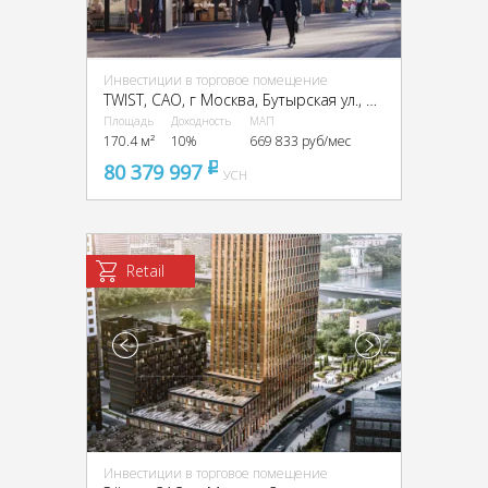
Инвестиции в торговое помещение
TWIST, CАО, г Москва, Бутырская ул., вл. 1
Площадь
Доходность
МАП
170.4 м²
10%
669 833 руб/мес
80 379 997
pуб
УСН
Retail
Инвестиции в торговое помещение