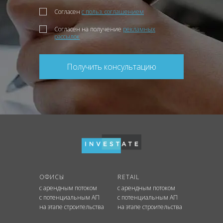
Согласен
с польз. соглашением
Согласен на получение
рекламных
рассылок
Получить консультацию
ОФИСЫ
RETAIL
с арендным потоком
с арендным потоком
с потенциальным АП
с потенциальным АП
на этапе строительства
на этапе строительства