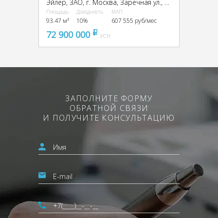
Эйлер, ЗАО, г. Москва, Заречная ул., вл6/1
Площадь
Доходность
МАП
93.47 м²
10%
607 555 руб/мес
72 900 000
pуб
УСН
ЗАПОЛНИТЕ ФОРМУ
ОБРАТНОЙ СВЯЗИ
И ПОЛУЧИТЕ КОНСУЛЬТАЦИЮ