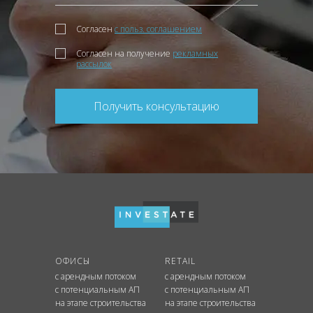
Согласен
с польз. соглашением
Согласен на получение
рекламных
рассылок
Получить консультацию
ОФИСЫ
RETAIL
с арендным потоком
с арендным потоком
с потенциальным АП
с потенциальным АП
на этапе строительства
на этапе строительства