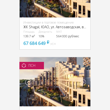
Инвестиции в торговое помещение
ЖК Shagal, ЮАО, ул. Автозаводская, вл. 23/66
Площадь
Доходность
МАП
139.7 м²
10%
564 000 руб/мес
67 684 649
pуб
УСН
ПСН