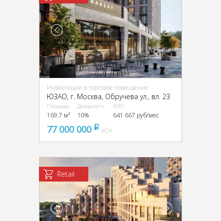
Инвестиции в торговое помещение
ЮЗАО, г. Москва, Обручева ул., вл. 23
Площадь
Доходность
МАП
169.7 м²
10%
641 667 руб/мес
77 000 000
pуб
УСН
Retail