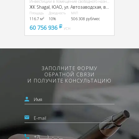
Инвестиции в помещение свободного назначения (ПСН)
ЖК Shagal, ЮАО, ул. Автозаводская, вл. 23/66
Площадь
Доходность
МАП
116.7 м²
10%
506 308 руб/мес
60 756 936
pуб
УСН
ЗАПОЛНИТЕ ФОРМУ
ОБРАТНОЙ СВЯЗИ
И ПОЛУЧИТЕ КОНСУЛЬТАЦИЮ