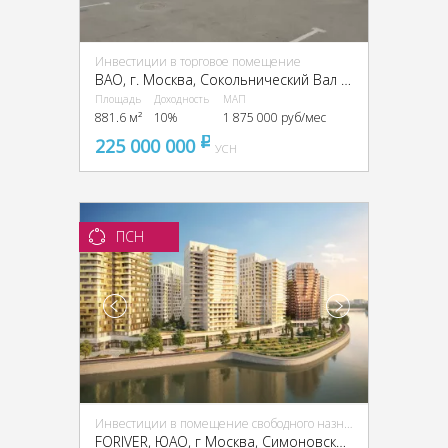
Инвестиции в торговое помещение
ВАО, г. Москва, Сокольнический Вал ул., 8
Площадь
Доходность
МАП
881.6 м²
10%
1 875 000 руб/мес
225 000 000
pуб
УСН
ПСН
Инвестиции в помещение свободного назначения (ПСН)
FORIVER, ЮАО, г Москва, Симоновская наб., 1