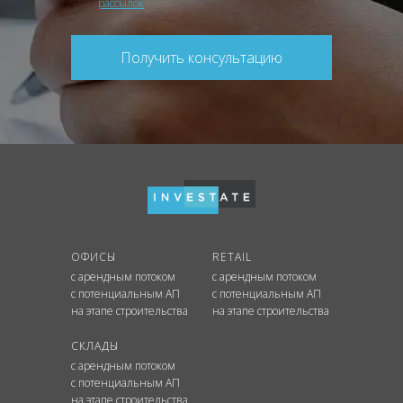
рассылок
Получить консультацию
ОФИСЫ
RETAIL
с арендным потоком
с арендным потоком
с потенциальным АП
с потенциальным АП
на этапе строительства
на этапе строительства
СКЛАДЫ
с арендным потоком
с потенциальным АП
на этапе строительства