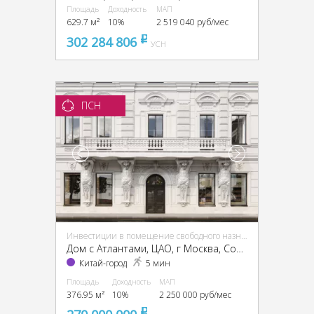
Площадь
Доходность
МАП
629.7 м²
10%
2 519 040 руб/мес
302 284 806
pуб
УСН
ПСН
Инвестиции в помещение свободного назначения (ПСН)
Дом с Атлантами, ЦАО, г Москва, Солянка ул., 7, стр. 1
Китай-город
5 мин
Площадь
Доходность
МАП
376.95 м²
10%
2 250 000 руб/мес
pуб